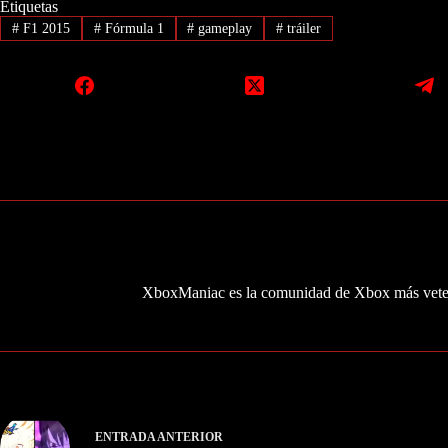
Etiquetas
#
F1 2015
#
Fórmula 1
#
gameplay
#
tráiler
XboxManiac es la comunidad de Xbox más veter
ENTRADA
ANTERIOR