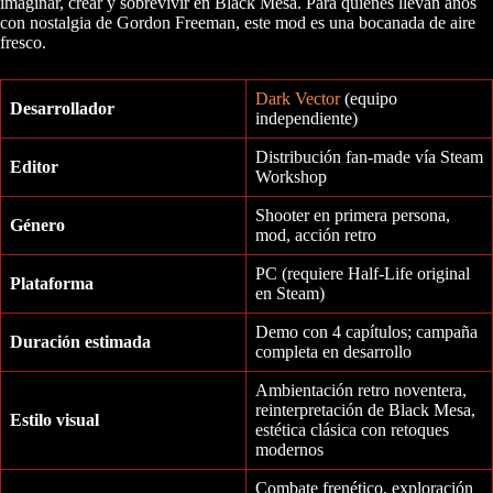
imaginar, crear y sobrevivir en Black Mesa. Para quienes llevan años
con nostalgia de Gordon Freeman, este mod es una bocanada de aire
fresco.
Dark Vector
(equipo
Desarrollador
independiente)
Distribución fan-made vía Steam
Editor
Workshop
Shooter en primera persona,
Género
mod, acción retro
PC (requiere Half-Life original
Plataforma
en Steam)
Demo con 4 capítulos; campaña
Duración estimada
completa en desarrollo
Ambientación retro noventera,
reinterpretación de Black Mesa,
Estilo visual
estética clásica con retoques
modernos
Combate frenético, exploración