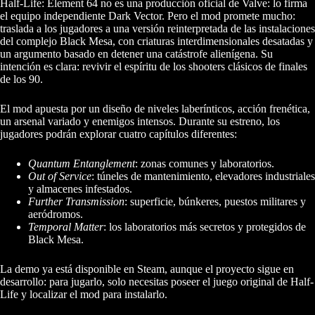
Half-Life: Element 64 no es una producción oficial de Valve: lo firma
el equipo independiente Dark Vector. Pero el mod promete mucho:
traslada a los jugadores a una versión reinterpretada de las instalaciones
del complejo Black Mesa, con criaturas interdimensionales desatadas y
un argumento basado en detener una catástrofe alienígena. Su
intención es clara: revivir el espíritu de los shooters clásicos de finales
de los 90.
El mod apuesta por un diseño de niveles laberínticos, acción frenética,
un arsenal variado y enemigos intensos. Durante su estreno, los
jugadores podrán explorar cuatro capítulos diferentes:
Quantum Entanglement
: zonas comunes y laboratorios.
Out of Service
: túneles de mantenimiento, elevadores industriales
y almacenes infestados.
Further Transmission
: superficie, búnkeres, puestos militares y
aeródromos.
Temporal Matter
: los laboratorios más secretos y protegidos de
Black Mesa.
La demo ya está disponible en Steam, aunque el proyecto sigue en
desarrollo: para jugarlo, solo necesitas poseer el juego original de Half-
Life y localizar el mod para instalarlo.