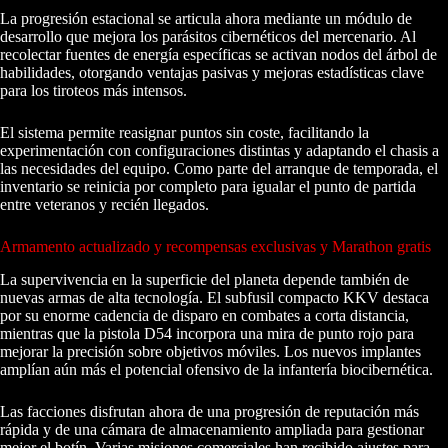
La progresión estacional se articula ahora mediante un módulo de
desarrollo que mejora los parásitos cibernéticos del mercenario. Al
recolectar fuentes de energía específicas se activan nodos del árbol de
habilidades, otorgando ventajas pasivas y mejoras estadísticas clave
para los tiroteos más intensos.
El sistema permite reasignar puntos sin coste, facilitando la
experimentación con configuraciones distintas y adaptando el chasis a
las necesidades del equipo. Como parte del arranque de temporada, el
inventario se reinicia por completo para igualar el punto de partida
entre veteranos y recién llegados.
Armamento actualizado y recompensas exclusivas y Marathon gratis
La supervivencia en la superficie del planeta depende también de
nuevas armas de alta tecnología. El subfusil compacto KKV destaca
por su enorme cadencia de disparo en combates a corta distancia,
mientras que la pistola D54 incorpora una mira de punto rojo para
mejorar la precisión sobre objetivos móviles. Los nuevos implantes
amplían aún más el potencial ofensivo de la infantería biocibernética.
Las facciones disfrutan ahora de una progresión de reputación más
rápida y de una cámara de almacenamiento ampliada para gestionar
mejor el botín. Varias misiones comerciales han recibido ajustes para