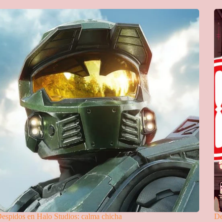
espidos en Halo Studios: calma chicha
De