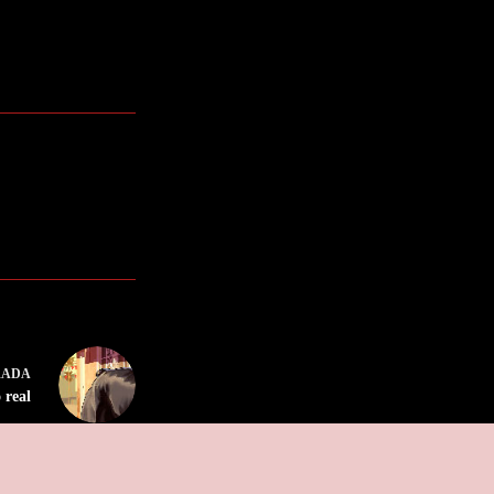
RADA
 real