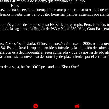
rá unas 40 veces la de la demo que preparan en Square-
Enix.
a vez que ha observado el tiempo necesario para terminar la demo que t
mos invertir unas tres o cuatro horas sin grandes esfuerzos por alargar
ura más grande de lo que supuso FF XIII, por ejemplo. Pero, también, 
a dado la saga hasta la llegada de PS3 y Xbox 360. Vale, Gran Palls er
sy XV está su historia. El juego empezó a forjarse en 2006, para la gen
. Esto incluyó la ruptura con ideas iniciales y la adopción de soluci
minará con esta decimoquinta entrega numerada y que ya nos ha dejado a
 hasta un sistema novedoso de control y desplazamientos por el escenario
mero de la saga, hecho 100% pensando en Xbox One?