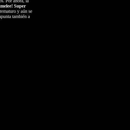
os. Por ahora, la
melee! Super
prematuro y aún se
 apunta también a