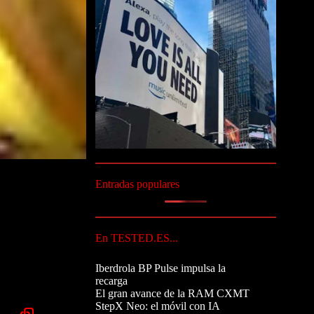
Entradas populares
En TESTED.ES...
Iberdrola BP Pulse impulsa la
recarga
El gran avance de la RAM CXMT
StepX Neo: el móvil con IA