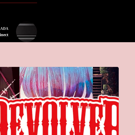
RADA
inect