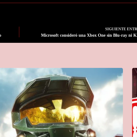
SIGUIENTE
ENT
o
Microsoft consideró una Xbox One sin Blu-ray ni K