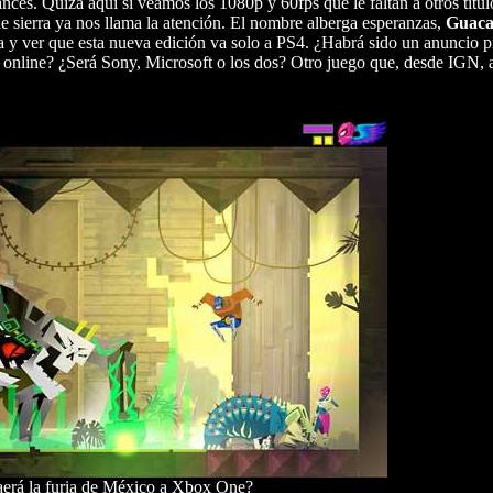
nces. Quizá aquí sí veamos los 1080p y 60fps que le faltan a otros títul
 sierra ya nos llama la atención. El nombre alberga esperanzas,
Guaca
 y ver que esta nueva edición va solo a PS4. ¿Habrá sido un anuncio 
ar online? ¿Será Sony, Microsoft o los dos? Otro juego que, desde IGN,
aerá la furia de México a Xbox One?