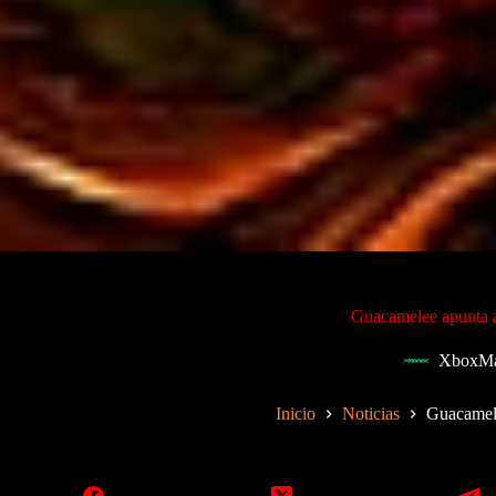
Guacamelee apunta a
XboxMa
Inicio
Noticias
Guacamele