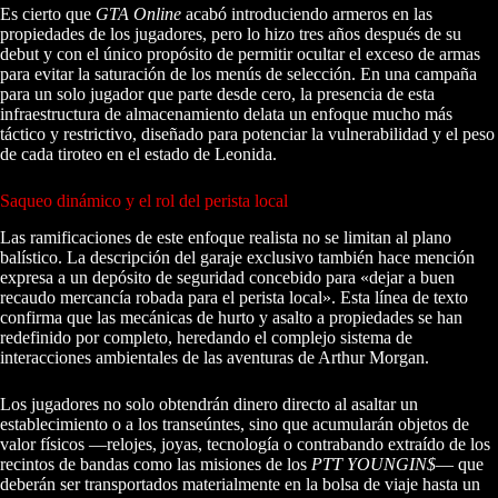
Es cierto que
GTA Online
acabó introduciendo armeros en las
propiedades de los jugadores, pero lo hizo tres años después de su
debut y con el único propósito de permitir ocultar el exceso de armas
para evitar la saturación de los menús de selección. En una campaña
para un solo jugador que parte desde cero, la presencia de esta
infraestructura de almacenamiento delata un enfoque mucho más
táctico y restrictivo, diseñado para potenciar la vulnerabilidad y el peso
de cada tiroteo en el estado de Leonida.
Saqueo dinámico y el rol del perista local
Las ramificaciones de este enfoque realista no se limitan al plano
balístico. La descripción del garaje exclusivo también hace mención
expresa a un depósito de seguridad concebido para «dejar a buen
recaudo mercancía robada para el perista local». Esta línea de texto
confirma que las mecánicas de hurto y asalto a propiedades se han
redefinido por completo, heredando el complejo sistema de
interacciones ambientales de las aventuras de Arthur Morgan.
Los jugadores no solo obtendrán dinero directo al asaltar un
establecimiento o a los transeúntes, sino que acumularán objetos de
valor físicos —relojes, joyas, tecnología o contrabando extraído de los
recintos de bandas como las misiones de los
PTT YOUNGIN$
— que
deberán ser transportados materialmente en la bolsa de viaje hasta un