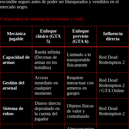
escondite seguro antes de poder ser blanqueados y vendidos en el
mercado negro.
Comparativa de sistemas de inventario y botín
Enfoque
Enfoque
Mecánica
Influencia
clásico (GTA
previsto
jugable
directa
5)
(GTA 6)
Rueda infinita
Limitado a lo
Capacidad de
(Decenas de
Red Dead
transportable
armas
armas en los
Redemption 2
físicamente
bolsillos)
Acceso
Requiere
Red Dead
Gestión del
inmediato en
interactuar con
Redemption 2
arsenal
cualquier
armeros en
/ GTA Online
momento
garajes
Dinero directo
Objetos físicos
Sistema de
depositado en
Red Dead
de valor y
robos
la cuenta del
Redemption 2
contrabando
jugador
Almacenamien