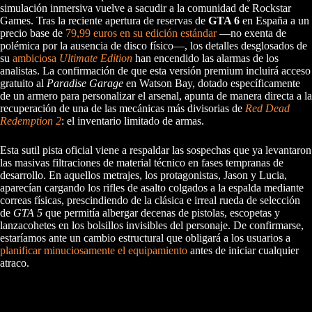
simulación inmersiva vuelve a sacudir a la comunidad de Rockstar
Games. Tras la reciente apertura de reservas de
GTA 6
en España a un
precio base de
79,99 euros en su edición estándar
—no exenta de
polémica por la ausencia de disco físico—, los detalles desglosados de
su
ambiciosa
Ultimate Edition
han encendido las alarmas de los
analistas. La confirmación de que esta versión premium incluirá acceso
gratuito al
Paradise Garage
en Watson Bay, dotado específicamente
de un armero para personalizar el arsenal, apunta de manera directa a la
recuperación de una de las mecánicas más divisorias de
Red Dead
Redemption 2
: el inventario limitado de armas.
Esta sutil pista oficial viene a respaldar las sospechas que ya levantaron
las masivas filtraciones de material técnico en fases tempranas de
desarrollo. En aquellos metrajes, los protagonistas, Jason y Lucia,
aparecían cargando los rifles de asalto colgados a la espalda mediante
correas físicas, prescindiendo de la clásica e irreal rueda de selección
de
GTA 5
que permitía albergar decenas de pistolas, escopetas y
lanzacohetes en los bolsillos invisibles del personaje. De confirmarse,
estaríamos ante un cambio estructural que obligará a los usuarios a
planificar minuciosamente el equipamiento
antes de iniciar cualquier
atraco.