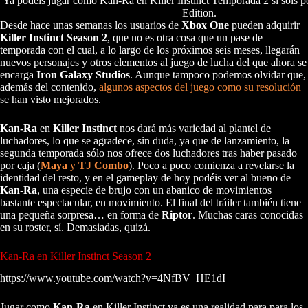
Ya podéis jugar como Kan-Ra en Killer Instinct Temporada 2 si sois po
Edition.
Desde hace unas semanas los usuarios de
Xbox One
pueden adquirir
Killer Instinct Season 2
, que no es otra cosa que un pase de
temporada con el cual, a lo largo de los próximos seis meses, llegarán
nuevos personajes y otros elementos al juego de lucha del que ahora se
encarga
Iron Galaxy Studios
. Aunque tampoco podemos olvidar que,
además del contenido,
algunos aspectos del juego como su resolución
se han visto mejorados.
Kan-Ra
en
Killer Instinct
nos dará más variedad al plantel de
luchadores, lo que se agradece, sin duda, ya que de lanzamiento, la
segunda temporada sólo nos ofrece dos luchadores tras haber pasado
por caja (
Maya
y
TJ Combo
). Poco a poco comienza a revelarse la
identidad del resto, y en el gameplay de hoy podéis ver al bueno de
Kan-Ra
, una especie de brujo con un abanico de movimientos
bastante espectacular, en movimiento. El final del tráiler también tiene
una pequeña sorpresa… en forma de
Riptor
. Muchas caras conocidas
en su roster, sí. Demasiadas, quizá.
Kan-Ra en Killer Instinct Season 2
https://www.youtube.com/watch?v=4NfBV_HE1dI
Jugar como
Kan-Ra
en Killer Instinct ya es una realidad para para los