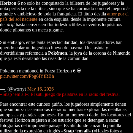
Horizon 6
no solo ha conquistado la billetera de los jugadores y la
nota perfecta de la crítica, sino que se ha coronado como el juego más
grande y ambicioso de toda la franquicia. El título destila
amor por el
país del sol naciente
en cada esquina, desde la imponente cultura
del
drift
hasta cerezos en flor indestructibles o eventos loquísimos
donde pilotamos un meca gigante.
Sin embargo, entre tanta espectacularidad, los desarrolladores han
querido colar un ingenioso huevo de pascua. Una astuta y
divertidísima referencia a
Pokémon
, la joya de la corona de Nintendo,
que ya está desatando las risas de la comunidad.
Pokemon mentioned in Forza Horizon 6 💀
pic.twitter.com/Pbg6IYfRBh
— ຸ (@wxrry)
May 16, 2026
«Snap ‘em all»: El sutil juego de palabras en la radio del festival
Para encontrar este curioso guiño, los jugadores simplemente tienen
que sintonizar las emisoras de radio mientras exploran las detalladas
autopistas y parajes japoneses. En un momento dado, los locutores del
festival Horizon sugieren a los usuarios que se detengan a sacar
fotografías del imponente paisaje. Es ahí donde lanzan la puntilla
utilizando la expresión en inglés
«Snap ‘em all»
(«Hazles fotos a