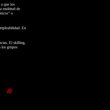
 a que los
na multitud de
óricos” o
empleabilidad. En
ias. El skilling,
a los grupos