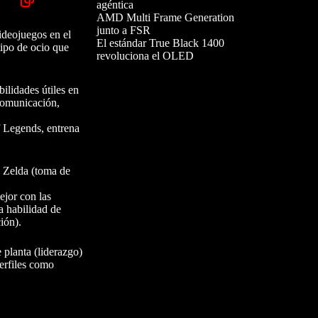
agéntica
AMD Multi Frame Generation
junto a FSR
ideojuegos en el
El estándar True Black 1400
tipo de ocio que
revoluciona el OLED
ilidades útiles en
 comunicación,
f Legends, entrena
, Zelda (toma de
ejor con las
a habilidad de
ión).
 planta (liderazgo)
erfiles como