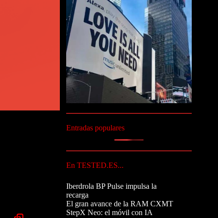
Entradas populares
En TESTED.ES...
Iberdrola BP Pulse impulsa la
recarga
El gran avance de la RAM CXMT
StepX Neo: el móvil con IA