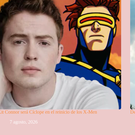
it Connor será Cíclope en el reinicio de los X-Men
De
7 agosto, 2026