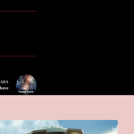
RADA
Above