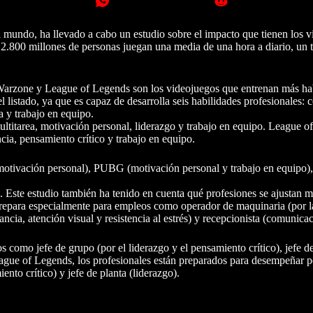
mundo, ha llevado a cabo un estudio sobre el impacto que tienen los v
e 2.800 millones de personas juegan una media de una hora a diario, un 
 Warzone y League of Legends son los videojuegos que entrenan más hab
l listado, ya que es capaz de desarrolla seis habilidades profesionales:
a y trabajo en equipo.
ultitarea, motivación personal, liderazgo y trabajo en equipo. League o
cia, pensamiento crítico y trabajo en equipo.
motivación personal), PUBG (motivación personal y trabajo en equipo)
 Este estudio también ha tenido en cuenta qué profesiones se ajustan m
prepara especialmente para empleos como operador de maquinaria (por l
ia, atención visual y resistencia al estrés) y recepcionista (comunicac
como jefe de grupo (por el liderazgo y el pensamiento crítico), jefe de
eague of Legends, los profesionales están preparados para desempeñar p
ento crítico) y jefe de planta (liderazgo).