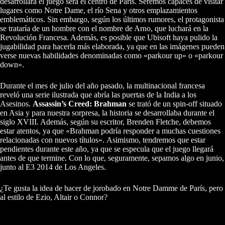
desarrollará el juego será el centro de París. Seremos capaces de visitar
lugares como Notre Dame, el río Sena y otros emplazamientos
emblemáticos. Sin embargo, según los últimos rumores, el protagonista
se trataría de un hombre con el nombre de Arno, que luchará en la
Revolución Francesa. Además, es posible que Ubisoft haya pulido la
jugabilidad para hacerla más elaborada, ya que en las imágenes pueden
verse nuevas habilidades denominadas como «parkour up» o «parkour
down».
Durante el mes de julio del año pasado, la multinacional francesa
reveló una serie ilustrada que abría las puertas de la India a los
Asesinos.
Assassin’s Creed: Brahman
se trató de un spin-off situado
en Asia y para nuestra sorpresa, la historia se desarrollaba durante el
siglo XVIII. Además, según su escritor, Brenden Fletche, debemos
estar atentos, ya que «Brahman podría responder a muchas cuestiones
relacionadas con nuevos títulos». Asimismo, tendremos que estar
pendientes durante este año, ya que se especula que el juego llegará
antes de que termine. Con lo que, seguramente, sepamos algo en junio,
junto al E3 2014 de Los Angeles.
¿Te gusta la idea de hacer de jorobado en Notre Damme de París, pero
al estilo de Ezio, Altair o Connor?