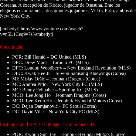
Coreana. A excepción de Kodro, jugador de Osasuna. Ente los
elegidos encontramos a dos grandes jugadores, Villa y Pirlo, ambos del
New York City.
[embedyt] http://www.youtube.com/watch?
v=n5L1Ceq9v7s[/embedyt]
Once Inicial
POR: Bill Hamid – DC United (MLS)
DFC: Drew Moor – Toronto FC (MLS)
DFC: London Woodberry – New England Revolution (MLS)
DFC: Kwak Hee Ju – Suwon Samsung Bluewings (Corea)
MI: Mislav Oršić – Jeonnam Dragons (Corea)
MC: Andrea Pirlo – New York City FC (MLS)
MC: Benny Feilhaber – Sporting KC (MLS)
MCO: Lee Jong Ho – Jeonnam Dragons (Corea)
MCO: Lee Keun Ho – Jeonbuk Hyundai Motors (Corea)
DC: Dejan Damjanović – FC Seoul (Corea)
DC: David Villa – New York City FC (MLS)
Sustitutos del FIFA 16 Ultimate Team Semana 41.
POR: Kwoun Sun Tae – Jeonbuk Hyundai Motors (Corea)