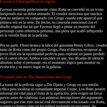
Favreau y Filoni justifican su regreso
Favreau recuerda perfectamente cómo Rotta se convirtió en un icono
inesperado tras su debut animado. El creador menciona que muchos
fans no tardaron en compararlo con Grogu cuando este apareció por
primera vez en la serie. De hecho, su conexión emocional con el
diseño original fue tal que Favreau llegó a pintar un modelo del
personaje como referencia personal, una pieza que acabó influyendo
en la versión final de la película.
Por su parte, Filoni destaca la labor del guionista Henry Gilroy, creador
tanto de Rotta como del propio Grogu. Para el director, recuperar al
joven Hutt era la oportunidad perfecta para explorar un punto perdido
en el canon oficial. Ambos coinciden en que, tras décadas de silencio
absoluto sobre el personaje, era el momento lógico para mostrar su
evolución y su nuevo lugar en la galaxia.
Un papel clave en The Mandalorian and Grogu
La trama de la película sigue a Din Djarin y Grogu en una misión
crítica para localizar al comandante imperial Coyne. Los Hutts poseen
información vital para el éxito de la operación, pero exigen un favor
previo antes de colaborar. Las primeras descripciones del argumento
sugieren que este trato inicial está directamente relacionado con Rotta,
a quien ya hemos visto en los tráilers luchando en una arena. Su