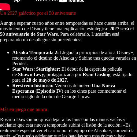
Un 2027 galáctico por el 50 aniversario
Aunque esperar cuatro años entre temporadas se hace cuesta arriba, el
movimiento de Disney tiene una explicación estratégica:
2027 será el
50 aniversario de Star Wars
. Para celebrarlo, Lucasfilm está
preparando un despliegue sin precedentes:
Ahsoka Temporada 2:
Llegará a principios de año a Disney+,
retomando el destino de Ahsoka y Sabine tras quedar varadas en
Peridea.
Star Wars: Starfighter:
El debut de la esperada película
de
Shawn Levy
, protagonizada por
Ryan Gosling
, está fijado
para el
28 de mayo de 2027
.
Reestreno histórico:
Veremos de nuevo
Una Nueva
Esperanza (Episodio IV)
en los cines para conmemorar el
medio siglo de la obra de George Lucas.
Más en juego que nunca
Rosario Dawson no quiso dejar a los fans con las manos vacías y
adelantó que esta nueva temporada subirá el listón de la acción. «Es
realmente especial ver el cariño por el equipo de Ahsoka», comentó la
actriz. «Os puedo adelantar que las batallas son más épicas y hay