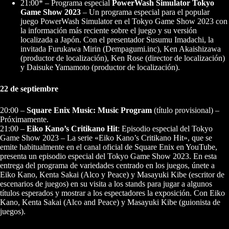
21:00* – Programa especial
PowerWash Simulator Tokyo
Game Show 2023
– Un programa especial para el popular
juego PowerWash Simulator en el Tokyo Game Show 2023 con
la información más reciente sobre el juego y su versión
localizada a Japón. Con el presentador Susumu Imadachi, la
invitada Furukawa Mirin (Dempagumi.inc), Ken Akaishizawa
(productor de localización), Ken Rose (director de localización)
y Daisuke Yamamoto (productor de localización).
22 de septiembre
20:00 –
Square Enix Music: Music Program
(título provisional) –
Próximamente.
21:00 –
Eiko Kano’s Critikano Hit
: Episodio especial del Tokyo
Game Show 2023 – La serie «Eiko Kano’s Critikano Hit», que se
emite habitualmente en el canal oficial de Square Enix en YouTube,
presenta un episodio especial del Tokyo Game Show 2023. En esta
entrega del programa de variedades centrado en los juegos, únete a
Eiko Kano, Kenta Sakai (Alco y Peace) y Masayuki Kibe (escritor de
escenarios de juegos) en su visita a los stands para jugar a algunos
títulos esperados y mostrar a los espectadores la exposición. Con Eiko
Kano, Kenta Sakai (Alco and Peace) y Masayuki Kibe (guionista de
juegos).