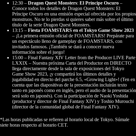
12:30 –
Dragon Quest Monsters
:
El Príncipe Oscuro
–
Conoce todos los detalles de Dragon Quest Monsters: El
Príncipe Oscuro en una emisión especial ofrecida por los propios
monstruos. No te lo pierdas si quieres saber más sobre el último
título de la serie Dragon Quest Monsters.
13:15 –
Fiesta FOAMSTARS en el Tokyo Game Show 2023
– ¡La primera emisión oficial de FOAMSTARS! Prepárate para
un espectáculo lleno de gameplay de FOAMSTARS, con
invitados famosos. ¡También se dará a conocer nueva
información sobre el juego!
15:00 – Final Fantasy XIV Letter from the Producer LIVE Parte
LXXIX – Nuestra próxima Carta del Productor en DIRECTO
llega directamente desde la sala de exposiciones del Tokyo
Game Show 2023, ¡y compartirá los últimos detalles y
jugabilidad en directo del parche 6.5, «Growing Light»! (Ten en
cuenta que las diapositivas de la presentación incluirán texto
tanto en japonés como en inglés, pero el audio de la presentación
será solo en japonés). Con la participación de Naoki Yoshida
(productor y director de Final Fantasy XIV) y Toshio Murouchi
(director de la comunidad global de Final Fantasy XIV).
*Las horas publicadas se refieren al horario local de Tokyo. Súmale
siete horas respecto al horario CET.