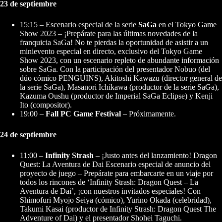
23 de septiembre
15:15 – Escenario especial de la serie
SaGa
en el Tokyo Game
Show 2023 – ¡Prepárate para las últimas novedades de la
franquicia SaGa! No te pierdas la oportunidad de asistir a un
minievento especial en directo, exclusivo del Tokyo Game
Show 2023, con un escenario repleto de abundante información
sobre SaGa. Con la participación del presentador Nobuo (del
dúo cómico PENGUINS), Akitoshi Kawazu (director general de
la serie SaGa), Masanori Ichikawa (productor de la serie SaGa),
Kazuma Oushu (productor de Imperial SaGa Eclipse) y Kenji
Ito (compositor).
19:00 –
Fall PC Game Festival
– Próximamente.
24 de septiembre
11:00 –
Infinity Strash
– ¡Justo antes del lanzamiento! Dragon
Quest: La Aventura de Dai Escenario especial de anuncio del
proyecto de juego – Prepárate para embarcarte en un viaje por
todos los rincones de ‘Infinity Strash: Dragon Quest – La
Aventura de Dai’, ¡con nuestros invitados especiales! Con
Shimofuri Myojo Seiya (cómico), Yurino Okada (celebridad),
Takumi Kasai (productor de Infinity Strash: Dragon Quest The
Adventure of Dai) y el presentador Shohei Taguchi.