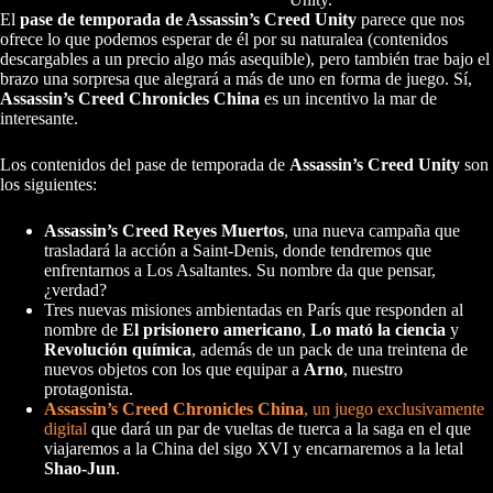
El
pase de temporada de Assassin’s Creed Unity
parece que nos
ofrece lo que podemos esperar de él por su naturalea (contenidos
descargables a un precio algo más asequible), pero también trae bajo el
brazo una sorpresa que alegrará a más de uno en forma de juego. Sí,
Assassin’s Creed Chronicles China
es un incentivo la mar de
interesante.
Los contenidos del pase de temporada de
Assassin’s Creed Unity
son
los siguientes:
Assassin’s Creed Reyes Muertos
, una nueva campaña que
trasladará la acción a Saint-Denis, donde tendremos que
enfrentarnos a Los Asaltantes. Su nombre da que pensar,
¿verdad?
Tres nuevas misiones ambientadas en París que responden al
nombre de
El prisionero americano
,
Lo mató la ciencia
y
Revolución química
, además de un pack de una treintena de
nuevos objetos con los que equipar a
Arno
, nuestro
protagonista.
Assassin’s Creed Chronicles China
, un juego exclusivamente
digital
que dará un par de vueltas de tuerca a la saga en el que
viajaremos a la China del sigo XVI y encarnaremos a la letal
Shao-Jun
.