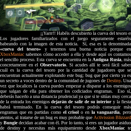
¡¡Yarrr!! Habéis descubierto la cueva del tesoro e
Los jugadores familiarizados con el juego seguramente estaréis
babeando con la imagen de esta noticia. Sí, esa es la denominada
«cueva del tesoro»
y tenemos una buena noticia porque e
XboxManiac
sabemos cómo acceder a ella y desde aquí os contamos
el sencillo proceso. Esta cueva se encuentra en la
Antigua Rusia
, má
concretamente en el
Observatorio
. Si acudes allí te será fácil sabe
cuál es la cueva del tesoro por la cantidad de jugadores que se
encuentran actualmente explotando este bug; bug que por cierto ya es
un secreto a voces dentro de la comunidad de jugones de
Destiny
. Una
vez que localices la cueva puedes empezar a disparar a los enemigos
que salgan de ella para obtener los codiciados engramas. Eso sí,
deberás hacerlo a una distancia prudencial ya que si te sitúas muy cerca
de la entrada los enemigos
dejarán de salir de su interior
y la fiest
habrá terminado. En la cueva del tesoro podrás conseguir más
engramas que en partidas como
el crisol
o en
la vanguardia
, per
atentos, al tratarse de un bug es muy probable que
Activission Blizzar
y
Bungie
decidan acabar con él. Por lo tanto, si eres un jugador asidu
de destiny y necesitas más equipamiento desde
XboxManiac
te