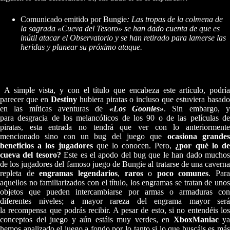
Comunicado emitido por Bungie
: Las tropas de la colmena de
la sagrada «Cueva del Tesoro» se han dado cuenta de que es
inútil atacar el Observatorio y se han retirado para lamerse las
heridas y planear su próximo ataque.
A simple vista, y con el título que encabeza este artículo, podría
parecer que en
Destiny
hubiera piratas o incluso que estuviera basad
en las míticas aventuras de
«Los Goonies»
. Sin embargo, 
para desgracia de los melancólicos de los 90 o de las películas de
piratas, esta entrada no tendrá que ver con lo anteriormente
mencionado sino con un bug del juego que
ocasiona grande
beneficios a los jugadores
que lo conocen. Pero,
¿por qué lo d
cueva del tesoro?
Este es el apodo del bug que le han dado mucho
de los jugadores del famoso juego de Bungie al tratarse de una caverna
repleta de
engramas legendarios
,
raros
o
poco comunes
. Para
aquellos no familiarizados con el título, los engramas se tratan de unos
objetos que pueden intercambiarse por armas o armaduras con
diferentes niveles; a mayor rareza del engrama mayor será
la recompensa que podrás recibir. A pesar de esto, si no entendéis los
conceptos del juego y aún estáis muy verdes, en
XboxManiac
ya
hemos analizado el juego a fondo por lo tanto si lo que buscáis es más