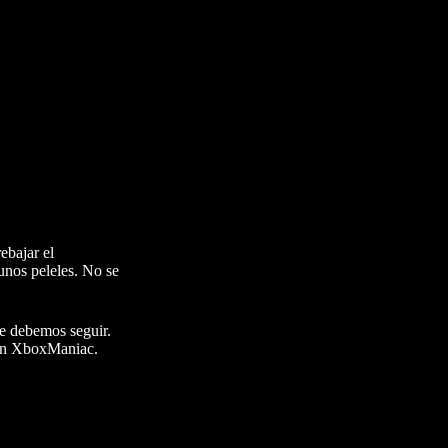
ebajar el
unos peleles. No se
ue debemos seguir.
en XboxManiac.