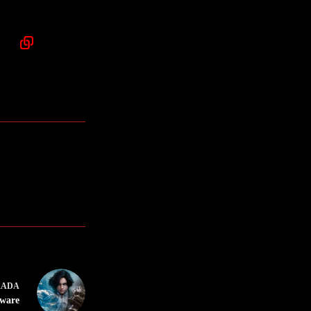
RADA
tware