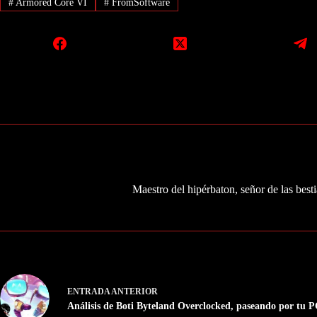
#
Armored Core VI
#
FromSoftware
Maestro del hipérbaton, señor de las besti
ENTRADA
ANTERIOR
Análisis de Boti Byteland Overclocked, paseando por tu 