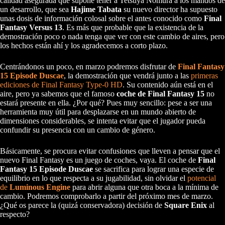
calidad asegurada que supone tener a Tetsuya Nomura a los mandos de
un desarrollo, que sea
Hajime Tabata
su nuevo director ha supuesto
unas dosis de información colosal sobre el antes conocido como
Final
Fantasy Versus 13
. Es más que probable que la existencia de la
demostración poco o nada tenga que ver con este cambio de aires, pero
los hechos están ahí y los agradecemos a corto plazo.
Centrándonos un poco, en marzo podremos disfrutar de
Final Fantasy
15 Episode Duscae
, la demostración que vendrá junto a las
primeras
ediciones de Final Fantasy Type-0 HD
. Su contenido aún está en el
aire, pero ya sabemos que el famoso
coche de Final Fantasy 15
no
estará presente en ella. ¿Por qué? Pues muy sencillo: pese a ser una
herramienta muy útil para desplazarse en un mundo abierto de
dimensiones considerables, se intenta evitar que el jugador pueda
confundir su presencia con un cambio de género.
Básicamente, se procura evitar confusiones que lleven a pensar que el
nuevo Final Fantasy es un juego de coches, vaya. El coche de
Final
Fantasy 15 Episode Duscae
se sacrifica para lograr una especie de
equilibrio en lo que respecta a su jugabilidad, sin olvidar el
potencial
de
Luminous Engine
para abrir alguna que otra boca a la mínima de
cambio. Podremos comprobarlo a partir del próximo mes de marzo.
¿Qué os parece la (quizá conservadora) decisión de
Square Enix
al
respecto?