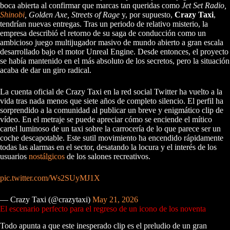
boca abierta al confirmar que marcas tan queridas como
Jet Set Radio,
Shinobi
, Golden Axe, Streets of Rage
y, por supuesto,
Crazy Taxi
,
tendrían nuevas entregas. Tras un periodo de relativo misterio, la
empresa describió el retorno de su saga de conducción como un
ambicioso juego multijugador masivo de mundo abierto a gran escala
desarrollado bajo el motor Unreal Engine. Desde entonces, el proyecto
se había mantenido en el más absoluto de los secretos, pero la situación
acaba de dar un giro radical.
La cuenta oficial de Crazy Taxi en la red social Twitter ha vuelto a la
vida tras nada menos que siete años de completo silencio. El perfil ha
sorprendido a la comunidad al publicar un breve y enigmático clip de
vídeo. En el metraje se puede apreciar cómo se enciende el mítico
cartel luminoso de un taxi sobre la carrocería de lo que parece ser un
coche descapotable. Este sutil movimiento ha encendido rápidamente
todas las alarmas en el sector, desatando la locura y el interés de los
usuarios
nostálgicos
de los salones recreativos.
pic.twitter.com/Ws2SUyMJ1X
— Crazy Taxi (@crazytaxi)
May 21, 2026
El escenario perfecto para el regreso de un icono de los noventa
Todo apunta a que este inesperado clip es el preludio de un gran