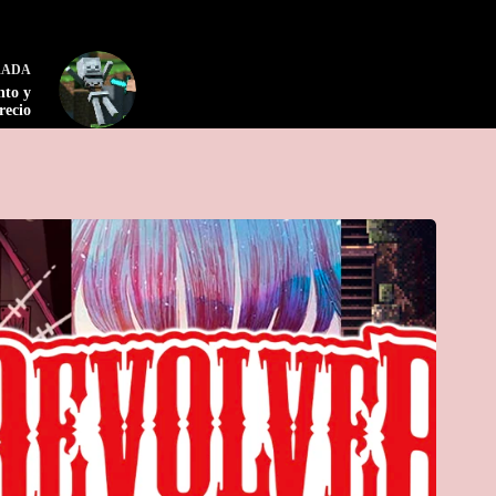
RADA
nto y
recio