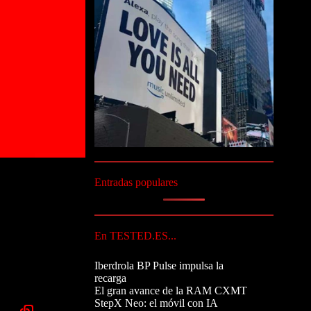
Entradas populares
En TESTED.ES...
Iberdrola BP Pulse impulsa la
recarga
El gran avance de la RAM CXMT
StepX Neo: el móvil con IA