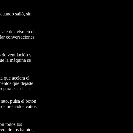
cuando salió, sin
aje de aviso en el
blar conversaciones
s de ventilación y
que la máquina se
a que acelera el
mentos que dejaste
 para estar lista.
rato, pulsa el botón
sos preciados vatios
on todos los
vo, de los baratos,