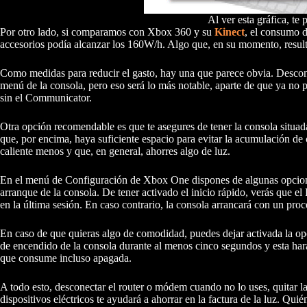
Al ver esta gráfica, t
Por otro lado, si comparamos con Xbox 360 y su
Kinect
, el consumo d
accesorios podía alcanzar los 160W/h. Algo que, en su momento, result
Como medidas para reducir el gasto, hay una que parece obvia. Descone
menú de la consola, pero eso será lo más notable, aparte de que ya no
sin el Communicator.
Otra opción recomendable es que te asegures de tener la consola situada
que, por encima, haya suficiente espacio para evitar la acumulación de
caliente menos y que, en general, ahorres algo de luz.
En el menú de Configuración de Xbox One dispones de algunas opcione
arranque de la consola. De tener activado el inicio rápido, verás que e
en la última sesión. En caso contrario, la consola arrancará con un proce
En caso de que quieras algo de comodidad, puedes dejar activada la opc
de encendido de la consola durante al menos cinco segundos y esta hará
que consume incluso apagada.
A todo esto, desconectar el router o módem cuando no lo uses, quitar las
dispositivos eléctricos te ayudará a ahorrar en la factura de la luz. Qui