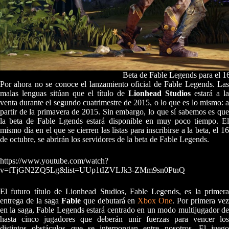
Beta de Fable Legends para el 1
Por ahora no se conoce el lanzamiento oficial de Fable Legends. Las
malas lenguas sitúan que el título de
Lionhead Studios
estará a la
venta durante el segundo cuatrimestre de 2015, o lo que es lo mismo: a
partir de la primavera de 2015. Sin embargo, lo que sí sabemos es que
la beta de Fable Lgends estará disponible en muy poco tiempo. El
mismo día en el que se cierren las listas para inscribirse a la beta, el 16
de octubre, se abrirán los servidores de la beta de Fable Legends.
https://www.youtube.com/watch?
v=fTjGN2ZQ5Lg&list=UUp1tIZVLJk3-ZMm9sn0PtnQ
El futuro título de Lionhead Studios, Fable Legends, es la primera
entrega de la saga
Fable
que debutará en
Xbox One
. Por primera ve
en la saga, Fable Legends estará centrado en un modo multijugador de
hasta cinco jugadores que deberán unir fuerzas para vencer los
distintos obstáculos que se interpongan entre nosotros. El juego