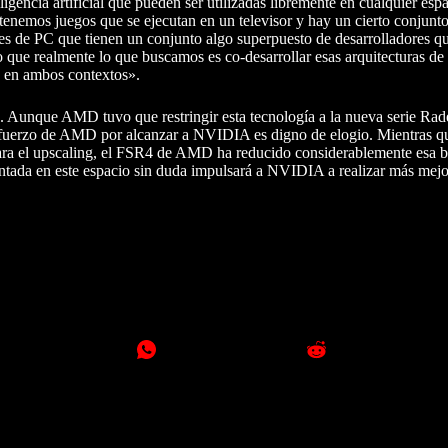
ligencia artificial que pueden ser utilizadas libremente en cualquier esp
enemos juegos que se ejecutan en un televisor y hay un cierto conjunto
es de PC que tienen un conjunto algo superpuesto de desarrolladores q
lo que realmente lo que buscamos es co-desarrollar esas arquitecturas de
e en ambos contextos».
Aunque AMD tuvo que restringir esta tecnología a la nueva serie Ra
uerzo de AMD por alcanzar a NVIDIA es digno de elogio. Mientras q
ra el upscaling, el FSR4 de AMD ha reducido considerablemente esa b
tada en este espacio sin duda impulsará a NVIDIA a realizar más mejo