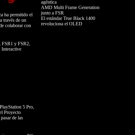
agéntica
AMD Multi Frame Generation
junto a FSR
za ha permitido el
El estándar True Black 1400
a través de un
revoluciona el OLED
de colaborar con
es, FSR1 y FSR2,
 Interactive
PlayStation 5 Pro,
el Proyecto
pasar de las