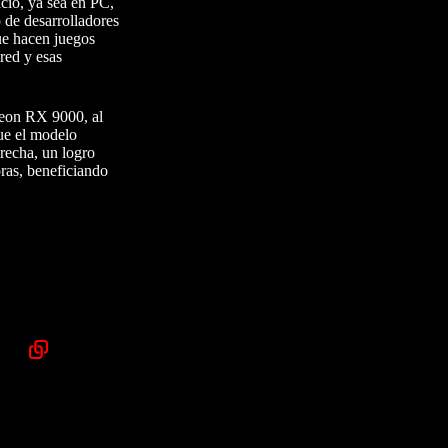
acio, ya sea en PC,
 de desarrolladores
ue hacen juegos
 red y esas
deon RX 9000, al
ue el modelo
recha, un logro
ras, beneficiando