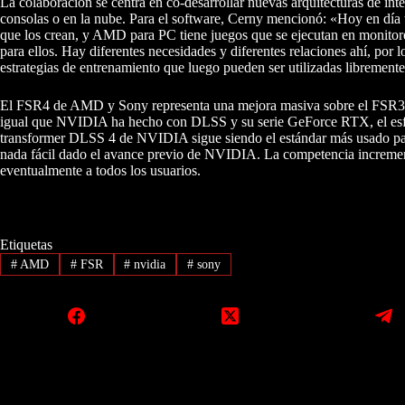
La colaboración se centra en co-desarrollar nuevas arquitecturas de inte
consolas o en la nube. Para el software, Cerny mencionó: «Hoy en día t
que los crean, y AMD para PC tiene juegos que se ejecutan en monitor
para ellos. Hay diferentes necesidades y diferentes relaciones ahí, por 
estrategias de entrenamiento que luego pueden ser utilizadas librement
El FSR4 de AMD y Sony representa una mejora masiva sobre el FSR3. 
igual que NVIDIA ha hecho con DLSS y su serie GeForce RTX, el esf
transformer DLSS 4 de NVIDIA sigue siendo el estándar más usado pa
nada fácil dado el avance previo de NVIDIA. La competencia incremen
eventualmente a todos los usuarios.
Etiquetas
#
AMD
#
FSR
#
nvidia
#
sony