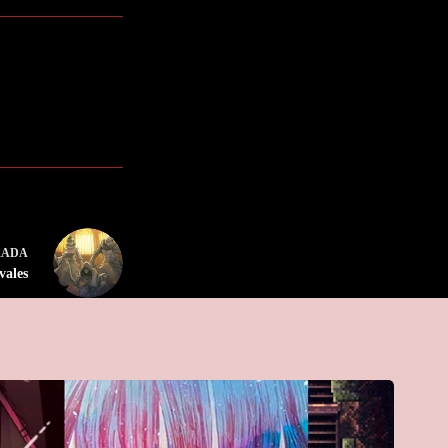
RADA
vales