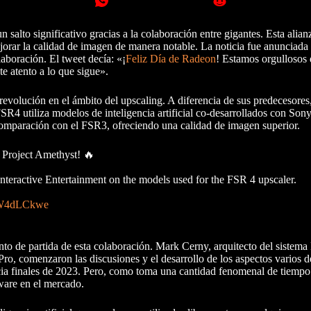
salto significativo gracias a la colaboración entre gigantes. Esta alian
ar la calidad de imagen de manera notable. La noticia fue anunciada 
aboración. El tweet decía: «¡
Feliz Día de Radeon
! Estamos orgullosos 
e atento a lo que sigue».
evolución en el ámbito del upscaling. A diferencia de sus predecesor
SR4 utiliza modelos de inteligencia artificial co-desarrollados con Sony
comparación con el FSR3, ofreciendo una calidad de imagen superior.
Project Amethyst! 🔥
nteractive Entertainment on the models used for the FSR 4 upscaler.
M8W4dLCkwe
to de partida de esta colaboración. Mark Cerny, arquitecto del sistema 
ro, comenzaron las discusiones y el desarrollo de los aspectos varios d
ia finales de 2023. Pero, como toma una cantidad fenomenal de tiempo 
ware en el mercado.