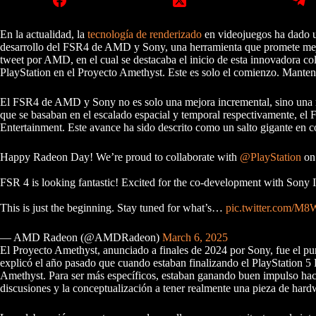
En la actualidad, la
tecnología de renderizado
en videojuegos ha dado un 
desarrollo del FSR4 de AMD y Sony, una herramienta que promete mejor
tweet por AMD, en el cual se destacaba el inicio de esta innovadora col
PlayStation en el Proyecto Amethyst. Este es solo el comienzo. Mantent
El FSR4 de AMD y Sony no es solo una mejora incremental, sino una r
que se basaban en el escalado espacial y temporal respectivamente, el F
Entertainment. Este avance ha sido descrito como un salto gigante en 
Happy Radeon Day! We’re proud to collaborate with
@PlayStation
on 
FSR 4 is looking fantastic! Excited for the co-development with Sony I
This is just the beginning. Stay tuned for what’s…
pic.twitter.com/
— AMD Radeon (@AMDRadeon)
March 6, 2025
El Proyecto Amethyst, anunciado a finales de 2024 por Sony, fue el pun
explicó el año pasado que cuando estaban finalizando el PlayStation 5 P
Amethyst. Para ser más específicos, estaban ganando buen impulso hac
discusiones y la conceptualización a tener realmente una pieza de hard