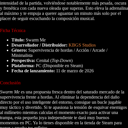
intensidad de la partida, volviéndose notablemente más pesada, oscura
y frenética con cada nueva oleada que superas. Esto eleva la adrenalina
al máximo y te empuja a querer aguantar un minuto más solo por el
placer de seguir escuchando la composición musical.
Ficha Técnica
Título:
Swarm Me
Desarrollador / Distribuidor:
KBGS Studios
Género:
Supervivencia de hordas / Acción / Arcade /
Minimalista
Perspectiva:
Cenital (
Top-Down
)
Plataforma:
PC (Disponible en Steam)
Fecha de lanzamiento:
11 de marzo de 2026
Conclusión
Swarm Me
es una propuesta fresca dentro del saturado mercado de la
supervivencia frente a hordas. Al eliminar la dependencia del daño
directo por el uso inteligente del entorno, consigue un bucle jugable
muy táctico y divertido. Si te apasiona la tensión de esquivar enemigos
al milímetro mientras calculas el momento exacto para activar una
trampa, esta pequeña joya independiente te dará muy buenos
momentos en PC. Ya lo tienes disponible en la tienda de Steam para
poner a prueba tus reflejos.