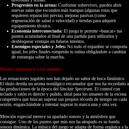
Progresión en la arena:
Conforme sobrevives, puedes abrir
nuevas salas que esconden más trampas (algunas rotas que
requieren reparación previa), mejoras pasivas (como
regeneración de salud o velocidad) y tiendas para adquirir
equipamiento técnico.
Economía interconectada:
El juego te permite «bancar» tus
puntos acumulados al final de una partida para utilizarlos y
desbloquear ventajas en futuros intentos.
Enemigos especiales y Jefes:
No todo el enjambre se comporta
igual; los jefes finales romperán tu rutina obligándote a cambiar
de estrategia sobre la marcha.
Nuestra experiencia a los mandos
Las sensaciones jugables nos han dejado un sabor de boca fantástico.
El título destila un aroma nostálgico encantador que nos ha recordado a
las producciones de la época del
Sinclair Spectrum
. El control con
teclado y ratón es directo y pulido, ideal para los amantes de la escena
competitiva que buscan superar sus propios récords de tiempo en cada
sesión, enganchándote a intentar superar tu marca una y otra vez.
Mención especial merece su apartado sonoro y la atmósfera que
consigue. Uno de los puntos que más nos ha atrapado es su banda
sonora dinámica. La música del juego se adapta de forma orgánica a la