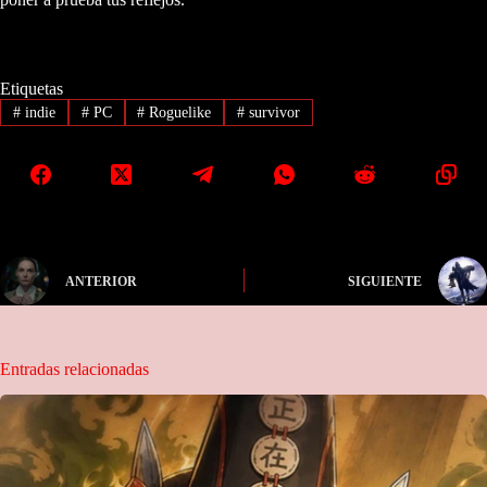
Etiquetas
#
indie
#
PC
#
Roguelike
#
survivor
ANTERIOR
SIGUIENTE
Entradas relacionadas