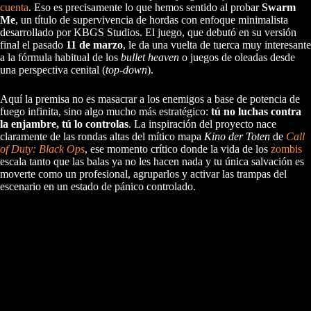
cuenta
. Eso es precisamente lo que hemos sentido al probar
Swarm
Me
, un título de supervivencia de hordas con enfoque minimalista
desarrollado por KBGS Studios. El juego, que debutó en su versión
final el pasado
11 de marzo
, le da una vuelta de tuerca muy interesante
a la fórmula habitual de los
bullet heaven
o juegos de oleadas desde
una perspectiva cenital (
top-down
).
Aquí la premisa no es masacrar a los enemigos a base de potencia de
fuego infinita, sino algo mucho más estratégico:
tú no luchas contra
la enjambre, tú lo controlas
. La inspiración del proyecto nace
claramente de las rondas altas del mítico mapa
Kino der Toten
de
Call
of Duty: Black Ops
, ese momento crítico donde la vida de los
zombis
escala tanto que las balas ya no les hacen nada y tu única salvación es
moverte como un profesional, agruparlos y activar las trampas del
escenario en un estado de pánico controlado.