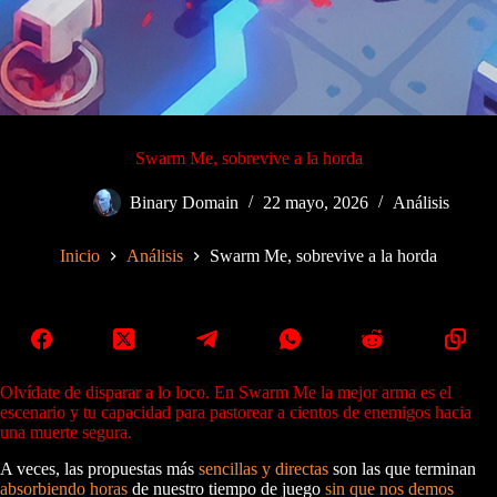
Swarm Me, sobrevive a la horda
Binary Domain
22 mayo, 2026
Análisis
Inicio
Análisis
Swarm Me, sobrevive a la horda
Olvídate de disparar a lo loco. En Swarm Me la mejor arma es el
escenario y tu capacidad para pastorear a cientos de enemigos hacia
una muerte segura.
A veces, las propuestas más
sencillas y directas
son las que terminan
absorbiendo horas
de nuestro tiempo de juego
sin que nos demos