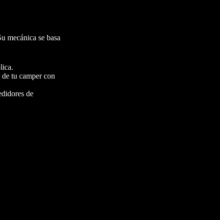
 Su mecánica se basa
lica.
r de tu camper con
edidores de