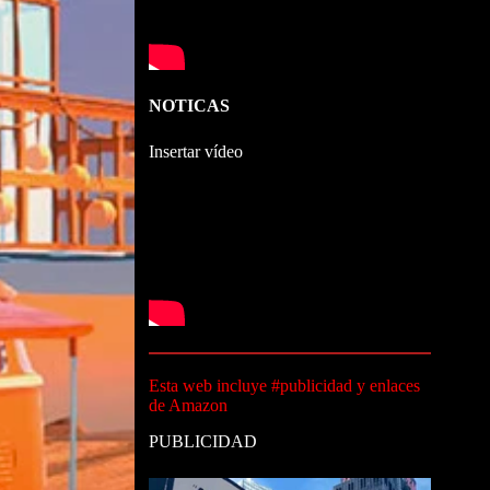
NOTICAS
Insertar vídeo
Esta web incluye #publicidad y enlaces
de Amazon
PUBLICIDAD