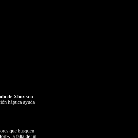
do de Xbox
son
ación háptica ayuda
adores que busquen
rt», la falta de un