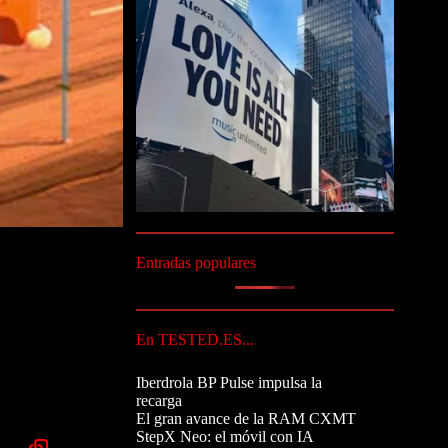
Entradas populares
En TESTED.ES...
Iberdrola BP Pulse impulsa la
recarga
El gran avance de la RAM CXMT
StepX Neo: el móvil con IA