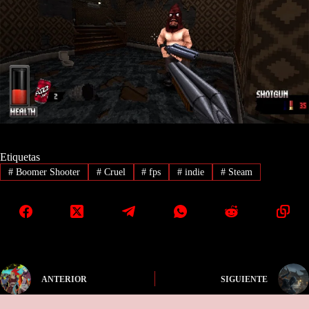
Etiquetas
#
Boomer Shooter
#
Cruel
#
fps
#
indie
#
Steam
ANTERIOR
SIGUIENTE