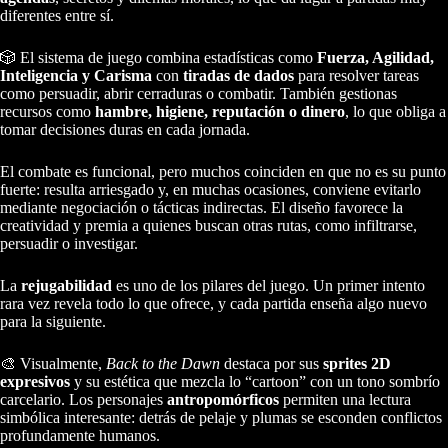
diferentes entre sí.
🎲 El sistema de juego combina estadísticas como
Fuerza, Agilidad,
Inteligencia y Carisma
con
tiradas de dados
para resolver tareas
como persuadir, abrir cerraduras o combatir. También gestionas
recursos como
hambre, higiene, reputación o dinero
, lo que obliga a
tomar decisiones duras en cada jornada.
El combate es funcional, pero muchos coinciden en que no es su punto
fuerte: resulta arriesgado y, en muchas ocasiones, conviene evitarlo
mediante negociación o tácticas indirectas. El diseño favorece la
creatividad y premia a quienes buscan otras rutas, como infiltrarse,
persuadir o investigar.
La
rejugabilidad
es uno de los pilares del juego. Un primer intento
rara vez revela todo lo que ofrece, y cada partida enseña algo nuevo
para la siguiente.
🎨 Visualmente,
Back to the Dawn
destaca por sus
sprites 2D
expresivos
y su estética que mezcla lo “cartoon” con un tono sombrío
carcelario. Los personajes
antropomórficos
permiten una lectura
simbólica interesante: detrás de pelaje y plumas se esconden conflictos
profundamente humanos.