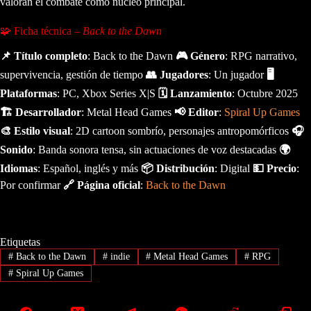
valoran el combate como núcleo principal.
🧩 Ficha técnica –
Back to the Dawn
📌 Título completo
: Back to the Dawn
🎮 Género
: RPG narrativo,
supervivencia, gestión de tiempo
👥 Jugadores
: Un jugador
🖥️
Plataformas
: PC, Xbox Series X|S
🗓️ Lanzamiento
: Octubre 2025
🏗️ Desarrollador
: Metal Head Games
📢 Editor
:
Spiral Up Games
🎨 Estilo visual
: 2D cartoon sombrío, personajes antropomórficos
🎧
Sonido
: Banda sonora tensa, sin actuaciones de voz destacadas
🌍
Idiomas
: Español, inglés y más
📦 Distribución
: Digital
💵 Precio
:
Por confirmar
🔗 Página oficial
:
Back to the Dawn
Etiquetas
#
Back to the Dawn
#
indie
#
Metal Head Games
#
RPG
#
Spiral Up Games