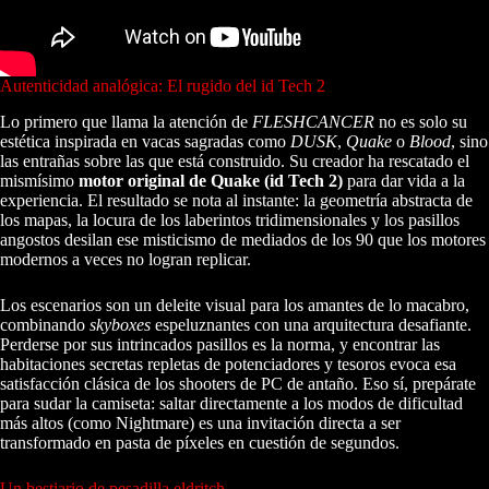
Autenticidad analógica: El rugido del id Tech 2
Lo primero que llama la atención de
FLESHCANCER
no es solo su
estética inspirada en vacas sagradas como
DUSK
,
Quake
o
Blood
, sino
las entrañas sobre las que está construido. Su creador ha rescatado el
mismísimo
motor original de Quake (id Tech 2)
para dar vida a la
experiencia. El resultado se nota al instante: la geometría abstracta de
los mapas, la locura de los laberintos tridimensionales y los pasillos
angostos desilan ese misticismo de mediados de los 90 que los motores
modernos a veces no logran replicar.
Los escenarios son un deleite visual para los amantes de lo macabro,
combinando
skyboxes
espeluznantes con una arquitectura desafiante.
Perderse por sus intrincados pasillos es la norma, y encontrar las
habitaciones secretas repletas de potenciadores y tesoros evoca esa
satisfacción clásica de los shooters de PC de antaño. Eso sí, prepárate
para sudar la camiseta: saltar directamente a los modos de dificultad
más altos (como Nightmare) es una invitación directa a ser
transformado en pasta de píxeles en cuestión de segundos.
Un bestiario de pesadilla eldritch