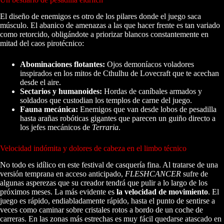
El diseño de enemigos es otro de los pilares donde el juego saca
músculo. El abanico de amenazas a las que hacer frente es tan variado
como retorcido, obligándote a priorizar blancos constantemente en
mitad del caos pirotécnico:
Abominaciones flotantes:
Ojos demoníacos voladores
inspirados en los mitos de Cthulhu de Lovecraft que te acechan
desde el aire.
Sectarios y humanoides:
Hordas de caníbales armados y
soldados que custodian los templos de carne del juego.
Fauna mecánica:
Enemigos que van desde lobos de pesadilla
hasta arañas robóticas gigantes que parecen un guiño directo a
los jefes mecánicos de
Terraria
.
Velocidad indómita y dolores de cabeza en el limbo técnico
No todo es idílico en este festival de casquería fina. Al tratarse de una
versión temprana en acceso anticipado,
FLESHCANCER
sufre de
algunas asperezas que su creador tendrá que pulir a lo largo de los
próximos meses. La más evidente es
la velocidad de movimiento
. El
juego es rápido, endiabladamente rápido, hasta el punto de sentirse a
veces como caminar sobre cristales rotos a bordo de un coche de
carreras. En las zonas más estrechas es muy fácil quedarse atascado en