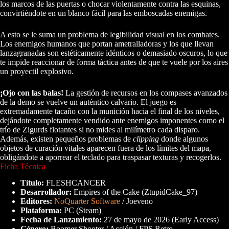
los marcos de las puertas o chocar violentamente contra las esquinas,
convirtiéndote en un blanco fácil para las emboscadas enemigas.
A esto se le suma un problema de legibilidad visual en los combates.
Los enemigos humanos que portan ametralladoras y los que llevan
lanzagranadas son estéticamente idénticos o demasiado oscuros, lo que
te impide reaccionar de forma táctica antes de que te vuele por los aires
un proyectil explosivo.
¡Ojo con las balas!
La gestión de recursos en los compases avanzados
de la demo se vuelve un auténtico calvario. El juego es
extremadamente tacaño con la munición hacia el final de los niveles,
dejándote completamente vendido ante enemigos imponentes como el
trío de Zigurds flotantes si no mides al milímetro cada disparo.
Además, existen pequeños problemas de
clipping
donde algunos
objetos de curación vitales aparecen fuera de los límites del mapa,
obligándote a aporrear el teclado para traspasar texturas y recogerlos.
Ficha Técnica
Título:
FLESHCANCER
Desarrollador:
Empires of the Cake (ZtupidCake_97)
Editores:
NoQuarter Software
/ Joeveno
Plataforma:
PC (Steam)
Fecha de Lanzamiento:
27 de mayo de 2026 (Early Access)
Género:
Boomer Shooter / Acción / FPS Retro