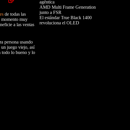
agéntica
AMD Multi Frame Generation
junto a FSR
les
de todas las
El estándar True Black 1400
 un momento muy
revoluciona el OLED
eficie a las ventas
era persona usando
un juego viejo, así
n todo lo bueno y lo