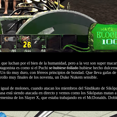
 que luchan por el bien de la humanidad, pero a la vez son super macarr
otagonista es como si el Puchi
se hubiese follado
hubiese hecho dulcemen
 Un tío muy duro, con férreos principios de bondad. Que lleva gafas de 
Un rollo muy finales de los noventa, un Duke Nukem sensible.
 igual de molones, cuando atacan los miembros del Sindikato de Sikópat
casa está siendo atacada en directo y vemos como los Sikópatas matan a
femenina de los Slayer X, que estaba trabajando en el McDonalds. Dob