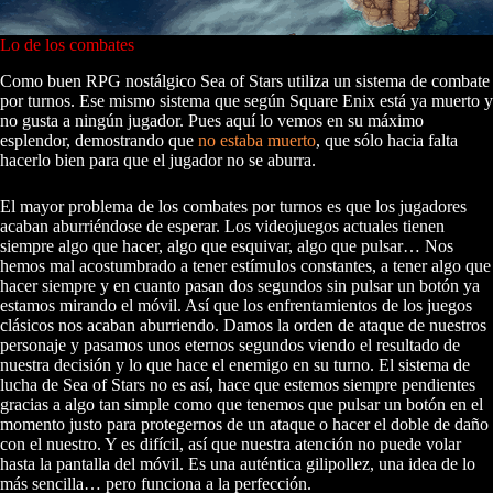
Lo de los combates
Como buen RPG nostálgico Sea of Stars utiliza un sistema de combate
por turnos. Ese mismo sistema que según Square Enix está ya muerto y
no gusta a ningún jugador. Pues aquí lo vemos en su máximo
esplendor, demostrando que
no estaba muerto
, que sólo hacia falta
hacerlo bien para que el jugador no se aburra.
El mayor problema de los combates por turnos es que los jugadores
acaban aburriéndose de esperar. Los videojuegos actuales tienen
siempre algo que hacer, algo que esquivar, algo que pulsar… Nos
hemos mal acostumbrado a tener estímulos constantes, a tener algo que
hacer siempre y en cuanto pasan dos segundos sin pulsar un botón ya
estamos mirando el móvil. Así que los enfrentamientos de los juegos
clásicos nos acaban aburriendo. Damos la orden de ataque de nuestros
personaje y pasamos unos eternos segundos viendo el resultado de
nuestra decisión y lo que hace el enemigo en su turno. El sistema de
lucha de Sea of Stars no es así, hace que estemos siempre pendientes
gracias a algo tan simple como que tenemos que pulsar un botón en el
momento justo para protegernos de un ataque o hacer el doble de daño
con el nuestro. Y es difícil, así que nuestra atención no puede volar
hasta la pantalla del móvil. Es una auténtica gilipollez, una idea de lo
más sencilla… pero funciona a la perfección.