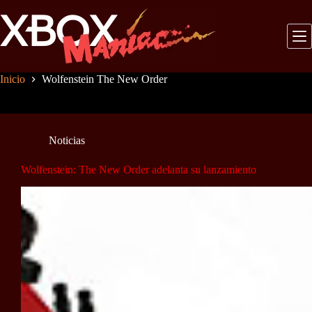
Saltar
al
contenido
Inicio
Wolfenstein The New Order
Noticias
Wolfenstein: The New Order adelanta su lanzamiento