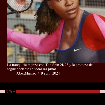
La franquicia regresa con Top Spin 2K25 y la promesa de
seguir adelante en todas las pistas.
XboxManiac
9 abril, 2024