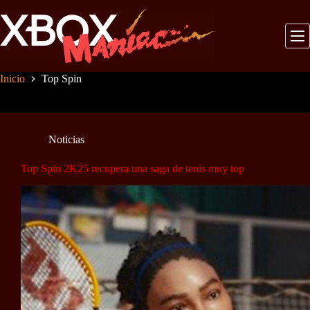
Saltar
al
contenido
Inicio
Top Spin
Noticias
Top Spin 2K25 recupera una saga de tenis muy top