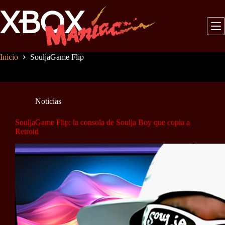
Saltar
al
contenido
Inicio
SouljaGame Flip
Noticias
SouljaGame Flip: la consola de Soulja Boy que copia a
Retroid