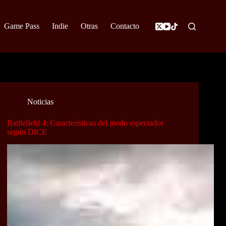
Game Pass
Indie
Otras
Contacto
Noticias
Battlefield 4: Características del modo espectador
según DICE