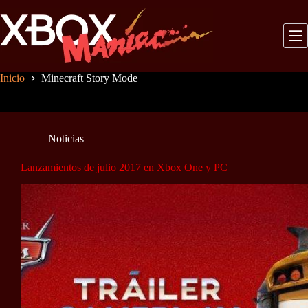
Saltar
al
contenido
Inicio
Minecraft Story Mode
Noticias
Lanzamientos de julio 2017 en Xbox One y PC