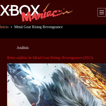
Saltar
al
contenido
Inicio
Metal Gear Rising Revengeance
Análisis
Retro análisis de Metal Gear Rising: Revengeance (2013)