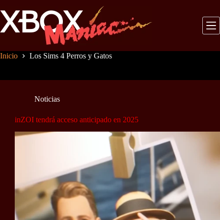
Saltar
al
contenido
Inicio
Los Sims 4 Perros y Gatos
Noticias
inZOI tendrá acceso anticipado en 2025