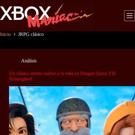
Saltar
al
contenido
Inicio
JRPG clásico
Análisis
Un clásico eterno vuelve a la vida en Dragon Quest VII:
Reimagined