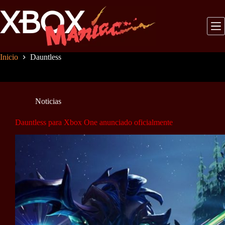
Saltar
al
contenido
Inicio
Dauntless
Noticias
Dauntless para Xbox One anunciado oficialmente