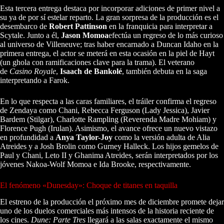
Esta tercera entrega destaca por incorporar adiciones de primer nivel a
su ya de por sí estelar reparto. La gran sorpresa de la producción es el
desembarco de
Robert Pattinson
en la franquicia para interpretar a
Scytale. Junto a él,
Jason Momoa
efectúa un regreso de lo más curioso
al universo de Villeneuve; tras haber encarnado a Duncan Idaho en la
primera entrega, el actor se meterá en esta ocasión en la piel de Hayt
(un ghola con ramificaciones clave para la trama). El veterano
de
Casino Royale
,
Isaach de Bankolé
, también debuta en la saga
interpretando a Farok.
En lo que respecta a las caras familiares, el tráiler confirma el regreso
de Zendaya como Chani, Rebecca Ferguson (Lady Jessica), Javier
Bardem (Stilgar), Charlotte Rampling (Reverenda Madre Mohiam) y
Florence Pugh (Irulan). Asimismo, el avance ofrece un nuevo vistazo
en profundidad a
Anya Taylor-Joy
como la versión adulta de Alia
Atreides y a Josh Brolin como Gurney Halleck. Los hijos gemelos de
Paul y Chani, Leto II y Ghanima Atreides, serán interpretados por los
jóvenes Nakoa-Wolf Momoa e Ida Brooke, respectivamente.
El fenómeno «Dunesday»: Choque de titanes en taquilla
El estreno de la producción el próximo mes de diciembre promete dejar
uno de los duelos comerciales más intensos de la historia reciente de
los cines.
Dune: Parte Tres
llegará a las salas exactamente el mismo