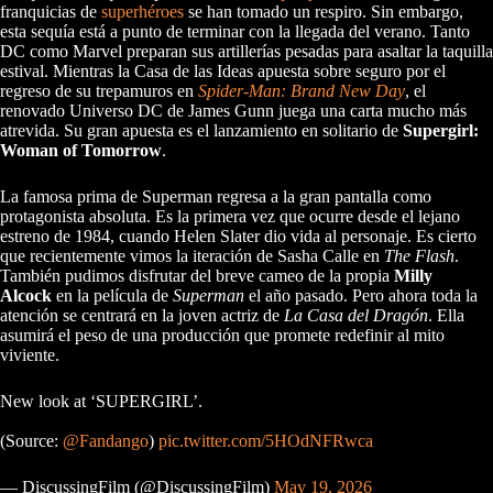
franquicias de
superhéroes
se han tomado un respiro. Sin embargo,
esta sequía está a punto de terminar con la llegada del verano. Tanto
DC como Marvel preparan sus artillerías pesadas para asaltar la taquilla
estival. Mientras la Casa de las Ideas apuesta sobre seguro por el
regreso de su trepamuros en
Spider-Man: Brand New Day
, el
renovado Universo DC de James Gunn juega una carta mucho más
atrevida. Su gran apuesta es el lanzamiento en solitario de
Supergirl:
Woman of Tomorrow
.
La famosa prima de Superman regresa a la gran pantalla como
protagonista absoluta. Es la primera vez que ocurre desde el lejano
estreno de 1984, cuando Helen Slater dio vida al personaje. Es cierto
que recientemente vimos la iteración de Sasha Calle en
The Flash
.
También pudimos disfrutar del breve cameo de la propia
Milly
Alcock
en la película de
Superman
el año pasado. Pero ahora toda la
atención se centrará en la joven actriz de
La Casa del Dragón
. Ella
asumirá el peso de una producción que promete redefinir al mito
viviente.
New look at ‘SUPERGIRL’.
(Source:
@Fandango
)
pic.twitter.com/5HOdNFRwca
— DiscussingFilm (@DiscussingFilm)
May 19, 2026