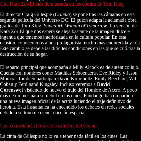
Una Kara Zor-El más dura basada en los cómics de Tom King
El director Craig Gillespie (
Cruella
) se pone tras las cámaras en esta
segunda película del Universo DC. El guion adapta la aclamada obra
gráfica de Tom King,
Supergirl: Woman of Tomorrow
. La versión de
Kara Zor-El que nos espera se aleja bastante de la imagen dulce e
ingenua que tenemos interiorizada en la cultura popular. En esta
ocasión, conoceremos a una protagonista mucho más endurecida y fría.
Este cambio se debe a las difíciles condiciones en las que se crió tras la
destrucción de su hogar.
El reparto principal que acompaña a Milly Alcock es de auténtico lujo.
Cuenta con nombres como Matthias Schoenaerts, Eve Ridley y Jason
Momoa. También participan David Krumholtz, Emily Beecham, Wil
Coban y Ferdinand Kingsley. Incluso veremos a
David
Corenswet
vistiendo de nuevo el traje del Hombre de Acero. A poco
más de un mes para su debut en los cines, Fandango ha compartido
una nueva imagen oficial de la actriz luciendo el traje definitivo de
heroína. Esta instantánea ha encendido los debates en redes sociales
debido a su tono de ciencia ficción espacial.
Una competencia feroz en la cartelera del verano
La cinta de Gillespie no lo va a tener nada fácil en los cines. Las