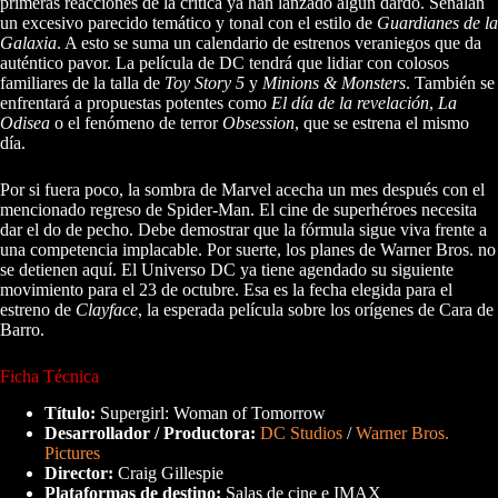
primeras reacciones de la crítica ya han lanzado algún dardo. Señalan
un excesivo parecido temático y tonal con el estilo de
Guardianes de la
Galaxia
. A esto se suma un calendario de estrenos veraniegos que da
auténtico pavor. La película de DC tendrá que lidiar con colosos
familiares de la talla de
Toy Story 5
y
Minions & Monsters
. También se
enfrentará a propuestas potentes como
El día de la revelación
,
La
Odisea
o el fenómeno de terror
Obsession
, que se estrena el mismo
día.
Por si fuera poco, la sombra de Marvel acecha un mes después con el
mencionado regreso de Spider-Man. El cine de superhéroes necesita
dar el do de pecho. Debe demostrar que la fórmula sigue viva frente a
una competencia implacable. Por suerte, los planes de Warner Bros. no
se detienen aquí. El Universo DC ya tiene agendado su siguiente
movimiento para el 23 de octubre. Esa es la fecha elegida para el
estreno de
Clayface
, la esperada película sobre los orígenes de Cara de
Barro.
Ficha Técnica
Título:
Supergirl: Woman of Tomorrow
Desarrollador / Productora:
DC Studios
/
Warner Bros.
Pictures
Director:
Craig Gillespie
Plataformas de destino:
Salas de cine e IMAX