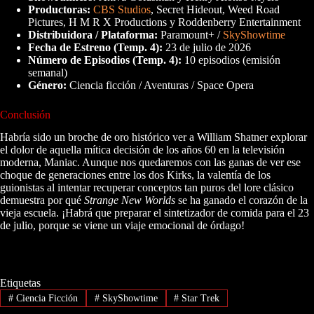
Productoras:
CBS Studios
, Secret Hideout, Weed Road
Pictures, H M R X Productions y Roddenberry Entertainment
Distribuidora / Plataforma:
Paramount+ /
SkyShowtime
Fecha de Estreno (Temp. 4):
23 de julio de 2026
Número de Episodios (Temp. 4):
10 episodios (emisión
semanal)
Género:
Ciencia ficción / Aventuras / Space Opera
Conclusión
Habría sido un broche de oro histórico ver a William Shatner explorar
el dolor de aquella mítica decisión de los años 60 en la televisión
moderna, Maniac. Aunque nos quedaremos con las ganas de ver ese
choque de generaciones entre los dos Kirks, la valentía de los
guionistas al intentar recuperar conceptos tan puros del lore clásico
demuestra por qué
Strange New Worlds
se ha ganado el corazón de la
vieja escuela. ¡Habrá que preparar el sintetizador de comida para el 23
de julio, porque se viene un viaje emocional de órdago!
Etiquetas
#
Ciencia Ficción
#
SkyShowtime
#
Star Trek