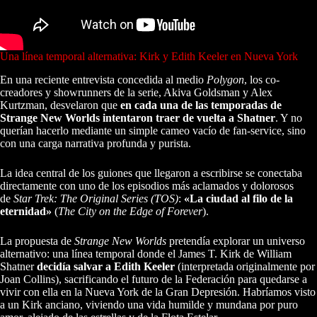
Una línea temporal alternativa: Kirk y Edith Keeler en Nueva York
En una reciente entrevista concedida al medio
Polygon
, los co-
creadores y showrunners de la serie, Akiva Goldsman y Alex
Kurtzman, desvelaron que
en cada una de las temporadas de
Strange New Worlds intentaron traer de vuelta a Shatner
. Y no
querían hacerlo mediante un simple cameo vacío de fan-service, sino
con una carga narrativa profunda y purista.
La idea central de los guiones que llegaron a escribirse se conectaba
directamente con uno de los episodios más aclamados y dolorosos
de
Star Trek: The Original Series (TOS)
:
«La ciudad al filo de la
eternidad»
(
The City on the Edge of Forever
).
La propuesta de
Strange New Worlds
pretendía explorar un universo
alternativo: una línea temporal donde el James T. Kirk de William
Shatner
decidía salvar a Edith Keeler
(interpretada originalmente por
Joan Collins), sacrificando el futuro de la Federación para quedarse a
vivir con ella en la Nueva York de la Gran Depresión. Habríamos visto
a un Kirk anciano, viviendo una vida humilde y mundana por puro