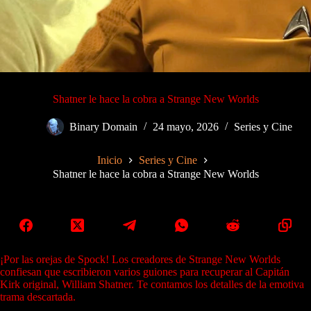
Shatner le hace la cobra a Strange New Worlds
Binary Domain
24 mayo, 2026
Series y Cine
Inicio
Series y Cine
Shatner le hace la cobra a Strange New Worlds
¡Por las orejas de Spock! Los creadores de Strange New Worlds
confiesan que escribieron varios guiones para recuperar al Capitán
Kirk original, William Shatner. Te contamos los detalles de la emotiva
trama descartada.