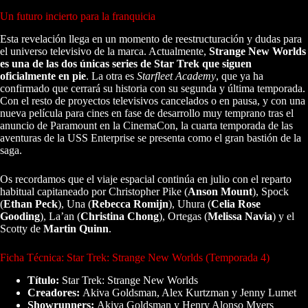
Un futuro incierto para la franquicia
Esta revelación llega en un momento de reestructuración y dudas para
el universo televisivo de la marca. Actualmente,
Strange New Worlds
es una de las dos únicas series de Star Trek que siguen
oficialmente en pie
. La otra es
Starfleet Academy
, que ya ha
confirmado que cerrará su historia con su segunda y última temporada.
Con el resto de proyectos televisivos cancelados o en pausa, y con una
nueva película para cines en fase de desarrollo muy temprano tras el
anuncio de Paramount en la CinemaCon, la cuarta temporada de las
aventuras de la USS Enterprise se presenta como el gran bastión de la
saga.
Os recordamos que el viaje espacial continúa en julio con el reparto
habitual capitaneado por Christopher Pike (
Anson Mount
), Spock
(
Ethan Peck
), Una (
Rebecca Romijn
), Uhura (
Celia Rose
Gooding
), La’an (
Christina Chong
), Ortegas (
Melissa Navia
) y el
Scotty de
Martin Quinn
.
Ficha Técnica: Star Trek: Strange New Worlds (Temporada 4)
Título:
Star Trek: Strange New Worlds
Creadores:
Akiva Goldsman, Alex Kurtzman y Jenny Lumet
Showrunners:
Akiva Goldsman y Henry Alonso Myers