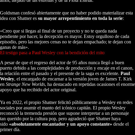
amor, alejado de las estrellas y de la Flota Estelar.
Goldsman confesó abiertamente que no haber podido materializar esta
idea con Shatner es
su mayor arrepentimiento en toda la serie
:
«Creo que si llegas al final de un proyecto y no te queda nada
pendiente por hacer, la decepción es mayor. Estoy orgulloso de cada
episodio, pero las mejores cenas no te dejan empachado; te dejan con
ganas de más».
El testigo pasa a Paul Wesley con la bendición del mito
A pesar de que el regreso del actor de 95 años nunca llegó a buen
puerto debido a las complejidades de producción y encaje en el canon,
la relación entre el pasado y el presente de la saga es excelente.
Paul
Wesley
, el encargado de encarnar a la versión joven de James T. Kirk
en
Strange New Worlds
, ha destacado en repetidas ocasiones el enorme
apoyo que ha recibido del actor original.
Ya en 2022, el propio Shatner felicitó públicamente a Wesley en redes
sociales por asumir el manto del icónico capitán. El propio Wesley
reconoció la tremenda presión que supone interpretar a un personaje
tan querido por la cultura pop, pero agradeció que Shatner haya
sido
«absolutamente encantador y un apoyo constante»
desde el
primer día.