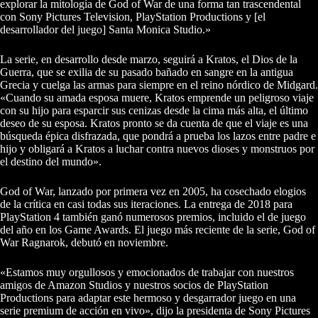
explorar la mitología de God of War de una forma tan trascendental
con Sony Pictures Television, PlayStation Productions y [el
desarrollador del juego] Santa Monica Studio.»
La serie, en desarrollo desde marzo, seguirá a Kratos, el Dios de la
Guerra, que se exilia de su pasado bañado en sangre en la antigua
Grecia y cuelga las armas para siempre en el reino nórdico de Midgard.
«Cuando su amada esposa muere, Kratos emprende un peligroso viaje
con su hijo para esparcir sus cenizas desde la cima más alta, el último
deseo de su esposa. Kratos pronto se da cuenta de que el viaje es una
búsqueda épica disfrazada, que pondrá a prueba los lazos entre padre e
hijo y obligará a Kratos a luchar contra nuevos dioses y monstruos por
el destino del mundo».
God of War, lanzado por primera vez en 2005, ha cosechado elogios
de la crítica en casi todas sus iteraciones. La entrega de 2018 para
PlayStation 4 también ganó numerosos premios, incluido el de juego
del año en los Game Awards. El juego más reciente de la serie, God of
War Ragnarok, debutó en noviembre.
«Estamos muy orgullosos y emocionados de trabajar con nuestros
amigos de Amazon Studios y nuestros socios de PlayStation
Productions para adaptar este hermoso y desgarrador juego en una
serie premium de acción en vivo», dijo la presidenta de Sony Pictures