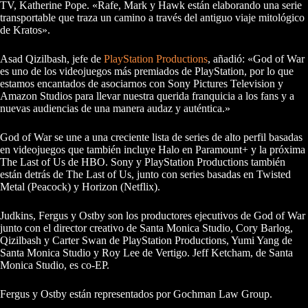
TV, Katherine Pope. «Rafe, Mark y Hawk están elaborando una serie
transportable que traza un camino a través del antiguo viaje mitológico
de Kratos».
Asad Qizilbash, jefe de
PlayStation Productions
, añadió: «God of War
es uno de los videojuegos más premiados de PlayStation, por lo que
estamos encantados de asociarnos con Sony Pictures Television y
Amazon Studios para llevar nuestra querida franquicia a los fans y a
nuevas audiencias de una manera audaz y auténtica.»
God of War se une a una creciente lista de series de alto perfil basadas
en videojuegos que también incluye Halo en Paramount+ y la próxima
The Last of Us de HBO. Sony y PlayStation Productions también
están detrás de The Last of Us, junto con series basadas en Twisted
Metal (Peacock) y Horizon (Netflix).
Judkins, Fergus y Ostby son los productores ejecutivos de God of War
junto con el director creativo de Santa Monica Studio, Cory Barlog,
Qizilbash y Carter Swan de PlayStation Productions, Yumi Yang de
Santa Monica Studio y Roy Lee de Vertigo. Jeff Ketcham, de Santa
Monica Studio, es co-EP.
Fergus y Ostby están representados por Gochman Law Group.