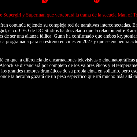
tre Supergirl y Superman que vertebrará la trama de la secuela Man of 
fran continúa tejiendo su compleja red de naraitivas interconectadas. E
pergirl, el co-CEO de DC Studios ha desvelado que la relación entre Kara
os de ser una alianza idílica. Gunn ha confirmado que ambos kryptonia
fica programada para su estreno en cines en 2027 y que se encuentra ac
é en que, a diferencia de encarnaciones televisivas o cinematográficas 
Alcock se distanciará por completo de los valores éticos y el tempera
os grandes motores dramáticos de su propia cinta en solitario, pero esc
donde la heroína gozará de un peso específico que irá mucho más allá 