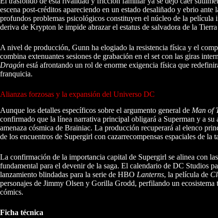
El trasfondo de esta rivalidad y fricción familiar ya se dejó caer sutilme
escena post-créditos apareciendo en un estado desaliñado y ebrio ante l
profundos problemas psicológicos constituyen el núcleo de la película 
deriva de Krypton le impide abrazar el estatus de salvadora de la Tier
A nivel de producción, Gunn ha elogiado la resistencia física y el c
combina extenuantes sesiones de grabación en el set con las giras inte
Dragón
está afrontando un rol de enorme exigencia física que redefinir
franquicia.
Alianzas forzosas y la expansión del Universo DC
Aunque los detalles específicos sobre el argumento general de
Man of 
confirmado que la línea narrativa principal obligará a Superman y a s
amenaza cósmica de Brainiac. La producción recuperará al elenco princi
de los encuentros de Supergirl con cazarrecompensas espaciales de la 
La confirmación de la importancia capital de Supergirl se alinea con la
fundamental para el devenir de la saga. El calendario de DC Studios 
lanzamiento blindadas para la serie de HBO
Lanterns
, la película de
Cl
personajes de Jimmy Olsen y Gorilla Grodd, perfilando un ecosistema 
cómics.
Ficha técnica