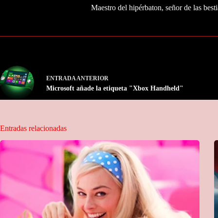
Maestro del hipérbaton, señor de las besti
ENTRADA
ANTERIOR
Microsoft añade la etiqueta "Xbox Handheld"
Entradas relacionadas