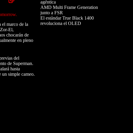
agéntica
AMD Multi Frame Generation
junto a FSR
Tomorrow.
El estándar True Black 1400
revoluciona el OLED
n el marco de la
 Zor-El,
nos chocarán de
tualmente en pleno
previas del
mento de Superman.
alará hasta
de un simple cameo.