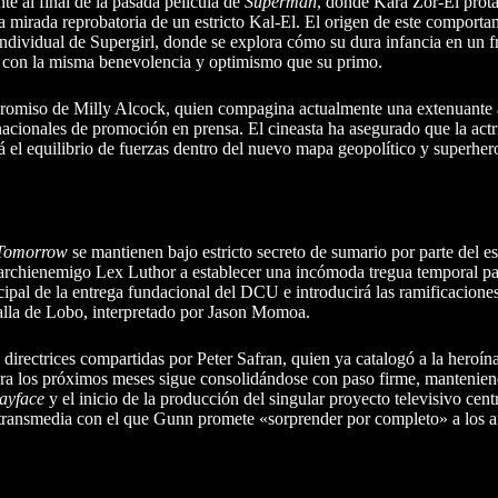
nte al final de la pasada película de
Superman
, donde Kara Zor-El prot
a mirada reprobatoria de un estricto Kal-El. El origen de este comporta
individual de Supergirl, donde se explora cómo su dura infancia en un f
ra con la misma benevolencia y optimismo que su primo.
ompromiso de Milly Alcock, quien compagina actualmente una extenuante
rnacionales de promoción en prensa. El cineasta ha asegurado que la act
á el equilibrio de fuerzas dentro del nuevo mapa geopolítico y superher
Tomorrow
se mantienen bajo estricto secreto de sumario por parte del es
u archienemigo Lex Luthor a establecer una incómoda tregua temporal pa
pal de la entrega fundacional del DCU e introducirá las ramificaciones
talla de Lobo, interpretado por Jason Momoa.
s directrices compartidas por Peter Safran, quien ya catalogó a la heroí
para los próximos meses sigue consolidándose con paso firme, mantenie
ayface
y el inicio de la producción del singular proyecto televisivo cent
transmedia con el que Gunn promete «sorprender por completo» a los a