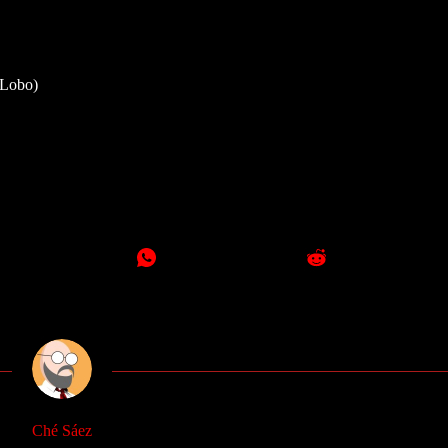
(Lobo)
Ché Sáez