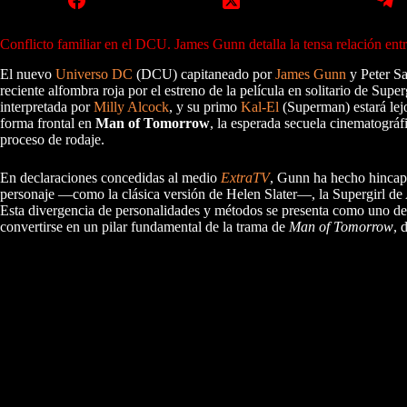
Conflicto familiar en el DCU. James Gunn detalla la tensa relación en
El nuevo
Universo DC
(DCU) capitaneado por
James Gunn
y Peter Sa
reciente alfombra roja por el estreno de la película en solitario de Su
interpretada por
Milly Alcock
, y su primo
Kal-El
(Superman) estará lej
forma frontal en
Man of Tomorrow
, la esperada secuela cinematográ
proceso de rodaje.
En declaraciones concedidas al medio
ExtraTV
, Gunn ha hecho hincapi
personaje —como la clásica versión de Helen Slater—, la Supergirl de 
Esta divergencia de personalidades y métodos se presenta como uno de l
convertirse en un pilar fundamental de la trama de
Man of Tomorrow
, 