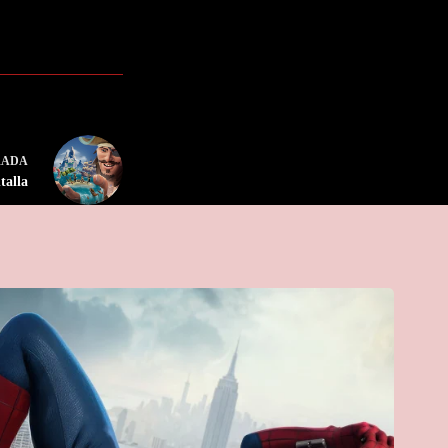
RADA
talla