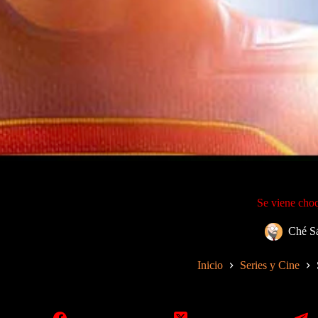
Se viene cho
Ché S
Inicio
Series y Cine