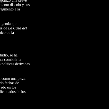
agonizó una breve
miento díscolo y sus
ragmento a la
 agenda que
riz de
La Casa del
oico de la
tudio, se ha
ra combatir la
 políticas derivadas
na como una pieza
ndo fechas de
rado en los
ficionados de los