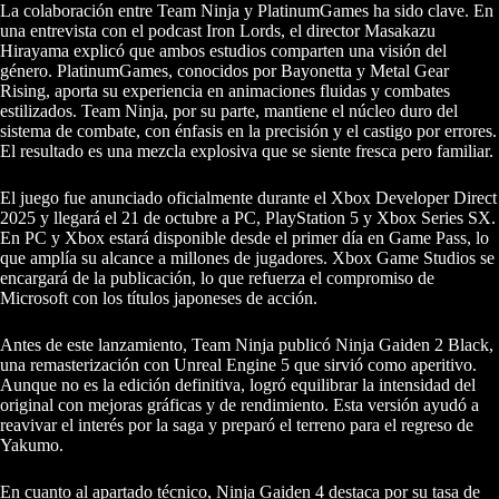
La colaboración entre Team Ninja y PlatinumGames ha sido clave. En
una entrevista con el podcast Iron Lords, el director Masakazu
Hirayama explicó que ambos estudios comparten una visión del
género. PlatinumGames, conocidos por Bayonetta y Metal Gear
Rising, aporta su experiencia en animaciones fluidas y combates
estilizados. Team Ninja, por su parte, mantiene el núcleo duro del
sistema de combate, con énfasis en la precisión y el castigo por errores.
El resultado es una mezcla explosiva que se siente fresca pero familiar.
El juego fue anunciado oficialmente durante el Xbox Developer Direct
2025 y llegará el 21 de octubre a PC, PlayStation 5 y Xbox Series SX.
En PC y Xbox estará disponible desde el primer día en Game Pass, lo
que amplía su alcance a millones de jugadores. Xbox Game Studios se
encargará de la publicación, lo que refuerza el compromiso de
Microsoft con los títulos japoneses de acción.
Antes de este lanzamiento, Team Ninja publicó Ninja Gaiden 2 Black,
una remasterización con Unreal Engine 5 que sirvió como aperitivo.
Aunque no es la edición definitiva, logró equilibrar la intensidad del
original con mejoras gráficas y de rendimiento. Esta versión ayudó a
reavivar el interés por la saga y preparó el terreno para el regreso de
Yakumo.
En cuanto al apartado técnico, Ninja Gaiden 4 destaca por su tasa de