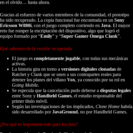
en el olvido… hasta ahora.
Gracias al esfuerzo de varios miembros de la comunidad, el prototipo
ha sido recuperado. La copia funcional fue encontrada en un
Sony
Ericsson W880i
, con el juego completo corriendo en
Java
. El mayor
reto fue romper la encriptación del dispositivo, algo que logró el
equipo formado por “
Emily
” y “
Super Gamer Omega Clank
”.
Qué sabemos de la versión recuperada
El juego es
completamente jugable
, con todas sus mecánicas
activas.
La historia gira en torno a
versiones digitales clonadas
de
Ratchet y Clank que se unen a sus contrapartes reales para
detener los planes del villano
Vox
, ya conocido por su rol en
Going Mobile
.
Se especula que la cancelación pudo deberse a
disputas legales
entre Sony y
Handheld Games
, el estudio responsable del
primer título móvil.
Según las investigaciones de los implicados,
Clone Home
habría
sido desarrollado por
JavaGround
, no por Handheld Games.
¿Por qué es importante esto para los fans?