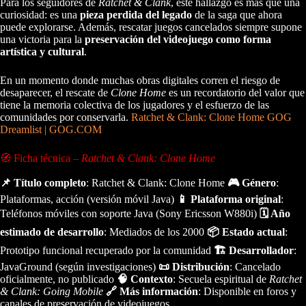
Para los seguidores de
Ratchet & Clank
, este hallazgo es más que una
curiosidad: es una
pieza perdida del legado
de la saga que ahora
puede explorarse. Además, rescatar juegos cancelados siempre supone
una victoria para la
preservación del videojuego como forma
artística y cultural
.
En un momento donde muchas obras digitales corren el riesgo de
desaparecer, el rescate de
Clone Home
es un recordatorio del valor que
tiene la memoria colectiva de los jugadores y el esfuerzo de las
comunidades por conservarla.
Ratchet & Clank: Clone Home GOG
Dreamlist | GOG.COM
🧭 Ficha técnica –
Ratchet & Clank: Clone Home
📌 Título completo
: Ratchet & Clank: Clone Home
🎮 Género
:
Plataformas, acción (versión móvil Java)
📱 Plataforma original
:
Teléfonos móviles con soporte Java (Sony Ericsson W880i)
🗓️ Año
estimado de desarrollo
: Mediados de los 2000
📦 Estado actual
:
Prototipo funcional recuperado por la comunidad
🏗️ Desarrollador
:
JavaGround (según investigaciones)
📜 Distribución
: Cancelado
oficialmente, no publicado
🧠 Contexto
: Secuela espiritual de
Ratchet
& Clank: Going Mobile
🔗 Más información
: Disponible en foros y
canales de preservación de videojuegos