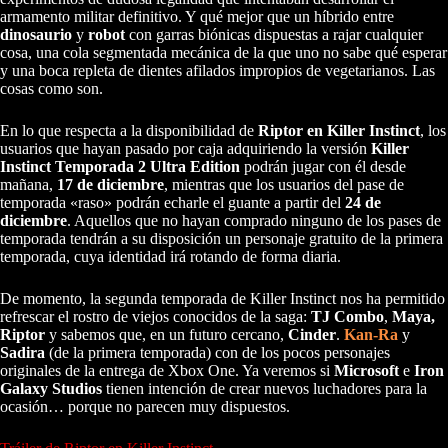
armamento militar definitivo. Y qué mejor que un híbrido entre
dinosaurio
y
robot
con garras biónicas dispuestas a rajar cualquier
cosa, una cola segmentada mecánica de la que uno no sabe qué esperar
y una boca repleta de dientes afilados impropios de vegetarianos. Las
cosas como son.
En lo que respecta a la disponibilidad de
Riptor en Killer Instinct
, los
usuarios que hayan pasado por caja adquiriendo la versión
Killer
Instinct Temporada 2 Ultra Edition
podrán jugar con él desde
mañana,
17 de diciembre
, mientras que los usuarios del pase de
temporada «raso» podrán echarle el guante a partir del
24 de
diciembre
. Aquellos que no hayan comprado ninguno de los pases de
temporada tendrán a su disposición un personaje gratuito de la primera
temporada, cuya identidad irá rotando de forma diaria.
De momento, la segunda temporada de Killer Instinct nos ha permitido
refrescar el rostro de viejos conocidos de la saga:
TJ Combo
,
Maya,
Riptor
y sabemos que, en un futuro cercano,
Cinder
.
Kan-Ra
y
Sadira
(de la primera temporada) con de los pocos personajes
originales de la entrega de Xbox One. Ya veremos si
Microsoft
e
Iron
Galaxy Studios
tienen intención de crear nuevos luchadores para la
ocasión… porque no parecen muy dispuestos.