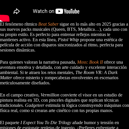
El fenómeno rítmico
Beat Saber
sigue en lo más alto en 2025 gracias a
sus nuevos packs musicales (Queen, BTS, Metallica…), cada uno con
su propio estilo. Es perfecto para entrenar reflejos mientras te
mantienes activo. En esta línea,
Pistol Whip
propone una estética de
película de acción con disparos sincronizados al ritmo, perfecta para
sesiones dinámicas.
Para quienes valoran la narrativa pausada,
Moss: Book II
ofrece una
aventura emotiva y detallada, con arte cuidado y excelente interacción
ambiental. Si te atraen los retos mentales,
The Room VR: A Dark
Matter
ofrece misterio y rompecabezas envolventes en escenarios
meticulosamente diseñados.
En el campo creativo,
Vermillion
convierte el visor en un estudio de
pintura realista en 3D, con pinceles digitales que replican técnicas
tradicionales.
Gadgeteer
estimula tu lógica construyendo máquinas con
física real, como si crearas arte cinético con tus propias manos.
El paquete
I Expect You To Die Trilogy
añade humor y tensión en
misiones de espionaje repletas de ingenio. ¿Prefieres enfrentarte a