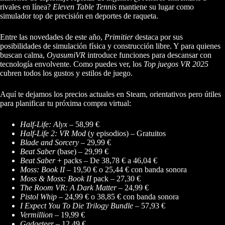
rivales en línea?
Eleven Table Tennis
mantiene su lugar como
simulador top de precisión en deportes de raqueta.
Entre las novedades de este año,
Primitier
destaca por sus
posibilidades de simulación física y construcción libre. Y para quienes
buscan calma,
OyasumiVR
introduce funciones para descansar con
tecnología envolvente. Como puedes ver, los
Top juegos VR 2025
cubren todos los gustos y estilos de juego.
Aquí te dejamos los precios actuales en Steam, orientativos pero útiles
para planificar tu próxima compra virtual:
Half-Life: Alyx
– 58,99 €
Half-Life 2: VR Mod
(y episodios) – Gratuitos
Blade and Sorcery
– 29,99 €
Beat Saber
(base) – 29,99 €
Beat Saber
+ packs – De 38,78 € a 46,04 €
Moss: Book II
– 19,50 € o 25,44 € con banda sonora
Moss & Moss: Book II
pack – 27,30 €
The Room VR: A Dark Matter
– 24,99 €
Pistol Whip
– 24,99 € o 38,85 € con banda sonora
I Expect You To Die Trilogy Bundle
– 57,93 €
Vermillion
– 19,99 €
Gadgeteer
– 12,49 €