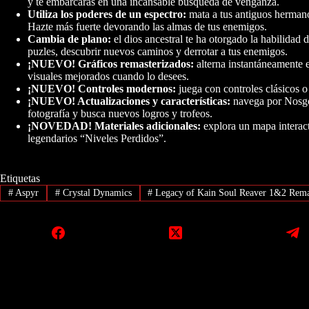
y te embarcarás en una incansable búsqueda de venganza.
Utiliza los poderes de un espectro:
mata a tus antiguos hermano
Hazte más fuerte devorando las almas de tus enemigos.
Cambia de plano:
el dios ancestral te ha otorgado la habilidad 
puzles, descubrir nuevos caminos y derrotar a tus enemigos.
¡NUEVO! Gráficos remasterizados:
alterna instantáneamente e
visuales mejorados cuando lo desees.
¡NUEVO! Controles modernos:
juega con controles clásicos 
¡NUEVO! Actualizaciones y características:
navega por Nosgot
fotografía y busca nuevos logros y trofeos.
¡NOVEDAD! Materiales adicionales:
explora un mapa interacti
legendarios “Niveles Perdidos”.
Etiquetas
#
Aspyr
#
Crystal Dynamics
#
Legacy of Kain Soul Reaver 1&2 Rema