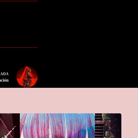
RADA
ación