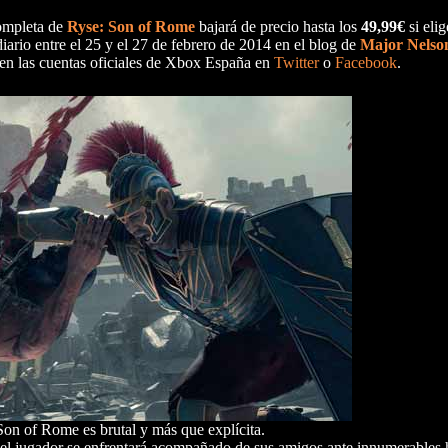
completa de
Ryse: Son of Rome
bajará de precio hasta los
49,99€
si elig
ario entre el 25 y el 27 de febrero de 2014 en el blog de
Major Nelso
n las cuentas oficiales de Xbox España en
Twitter
o
Facebook
.
Son of Rome es brutal y más que explícita.
l jugador se enfrentará acompañado de sus amigos ante innumerables 