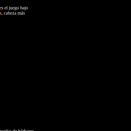
es el juego bajo
n
, cabeza más
hordas de bárbaros.