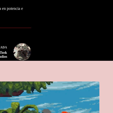
a en potencia e
RADA
 Tusk
udios