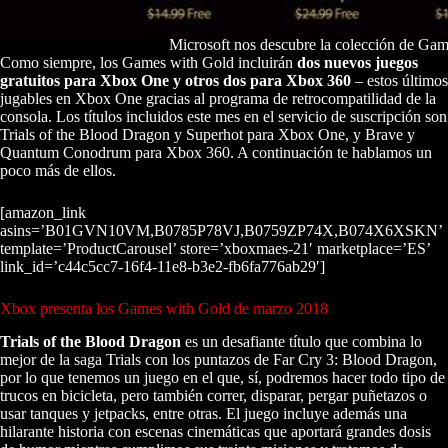
Microsoft nos descubre la colección de Ga
Como siempre, los Games with Gold incluirán
dos nuevos juegos
gratuitos para Xbox One y otros dos para Xbox 360
– estos últimos
jugables en Xbox One gracias al programa de retrocompatilidad de la
consola. Los títulos incluidos este mes en el servicio de suscripción son
Trials of the Blood Dragon y Superhot para Xbox One, y Brave y
Quantum Conodrum para Xbox 360. A continuación te hablamos un
poco más de ellos.
[amazon_link
asins=’B01GVN10VM,B0785P78VJ,B0759ZP74X,B074X6XSKN’
template=’ProductCarousel’ store=’xboxmaes-21′ marketplace=’ES’
link_id=’c44c5cc7-16f4-11e8-b3e2-fb6fa776ab29′]
Xbox presenta los Games with Gold de marzo 2018
Trials of the Blood Dragon
es un desafiante título que combina lo
mejor de la saga Trials con los puntazos de Far Cry 3: Blood Dragon,
por lo que tenemos un juego en el que, sí, podremos hacer todo tipo de
trucos en bicicleta, pero también correr, disparar, pergar puñetazos o
usar tanques y jetpacks, entre otras. El juego incluye además una
hilarante historia con escenas cinemáticas que aportará grandes dosis